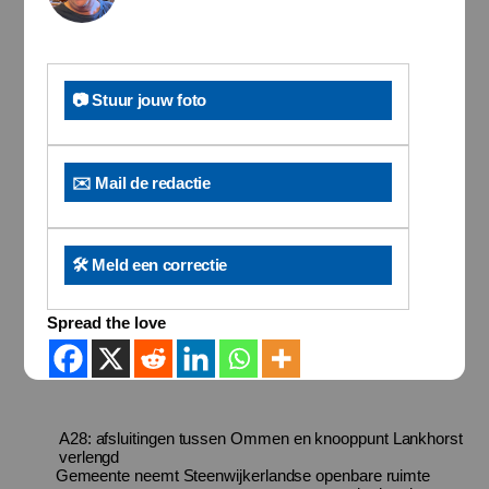
📷 Stuur jouw foto
✉️ Mail de redactie
🛠️ Meld een correctie
Spread the love
A28: afsluitingen tussen Ommen en knooppunt Lankhorst
verlengd
Gemeente neemt Steenwijkerlandse openbare ruimte