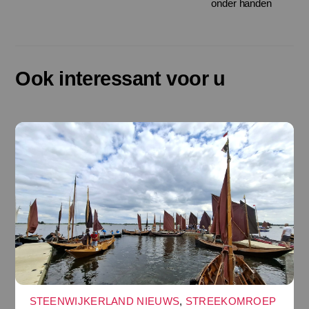
onder handen
Ook interessant voor u
STEENWIJKERLAND NIEUWS
,
STREEKOMROEP