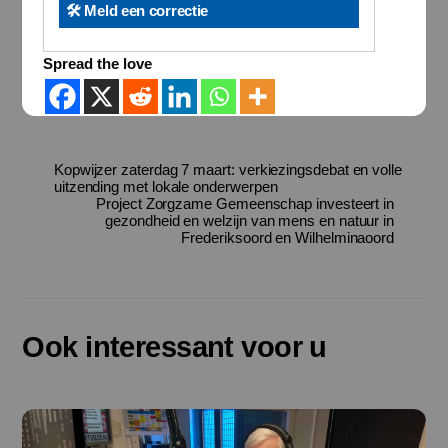
🛠️ Meld een correctie
Spread the love
Kopwijzer zaterdag 7 maart: verkiezingsdebat en volle
uitzending met lokale onderwerpen
Project Zorgzame Gemeenschap investeert in
gezondheid en welzijn van mens en natuur in
Frederiksoord en Wilhelminaoord
Ook interessant voor u