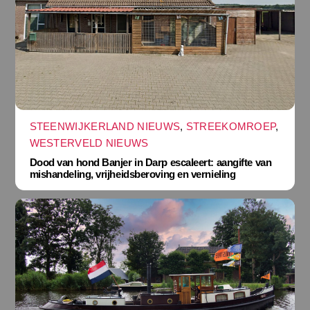
STEENWIJKERLAND NIEUWS
,
STREEKOMROEP
,
WESTERVELD NIEUWS
Dood van hond Banjer in Darp escaleert: aangifte van
mishandeling, vrijheidsberoving en vernieling