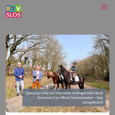
Ga
Men
naar
de
inhoud
Opening ruiter en menroute Holtingerveld-Henk
Emmens li en Alfred Schoenmaker - foto
aangeleverd