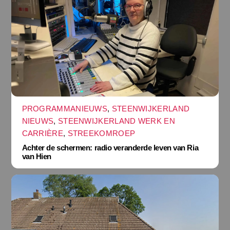
PROGRAMMANIEUWS
,
STEENWIJKERLAND
NIEUWS
,
STEENWIJKERLAND WERK EN
CARRIÈRE
,
STREEKOMROEP
Achter de schermen: radio veranderde leven van Ria
van Hien