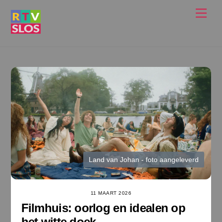
Ga
Men
naar
de
inhoud
Land van Johan - foto aangeleverd
11 MAART 2026
Filmhuis: oorlog en idealen op
het witte doek