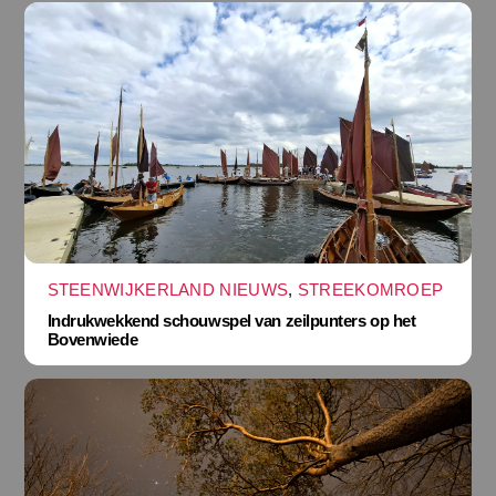
STEENWIJKERLAND NIEUWS
,
STREEKOMROEP
Indrukwekkend schouwspel van zeilpunters op het
Bovenwiede