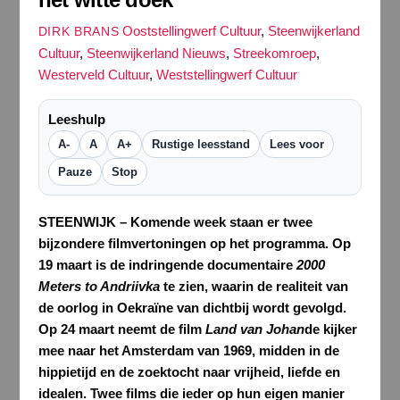
Ooststellingwerf Cultuur
,
Steenwijkerland
DIRK BRANS
Cultuur
,
Steenwijkerland Nieuws
,
Streekomroep
,
Westerveld Cultuur
,
Weststellingwerf Cultuur
Leeshulp
A-
A
A+
Rustige leesstand
Lees voor
Pauze
Stop
STEENWIJK –
Komende week staan er twee
bijzondere filmvertoningen op het programma. Op
19 maart is de indringende documentaire
2000
Meters to Andriivka
te zien, waarin de realiteit van
de oorlog in Oekraïne van dichtbij wordt gevolgd.
Op 24 maart neemt de film
Land van Johan
de kijker
mee naar het Amsterdam van 1969, midden in de
hippietijd en de zoektocht naar vrijheid, liefde en
idealen. Twee films die ieder op hun eigen manier