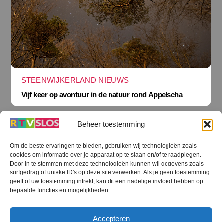
STEENWIJKERLAND NIEUWS
Vijf keer op avontuur in de natuur rond Appelscha
Beheer toestemming
Om de beste ervaringen te bieden, gebruiken wij technologieën zoals
cookies om informatie over je apparaat op te slaan en/of te raadplegen.
Terug
Door in te stemmen met deze technologieën kunnen wij gegevens zoals
naar
boven
surfgedrag of unieke ID's op deze site verwerken. Als je geen toestemming
geeft of uw toestemming intrekt, kan dit een nadelige invloed hebben op
RTV SLOS
bepaalde functies en mogelijkheden.
Colofon
Klachten
Privacy verklaring
Disclaimer
Accepteren