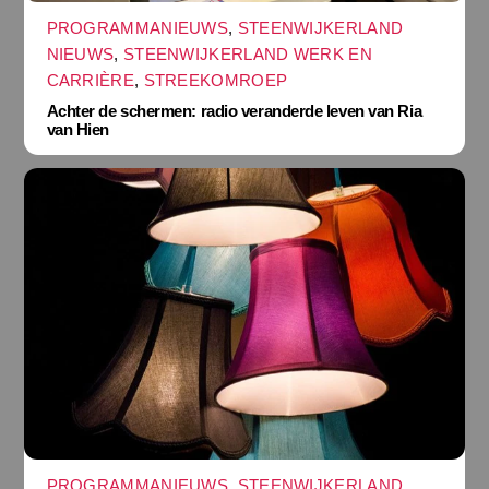
PROGRAMMANIEUWS
,
STEENWIJKERLAND
NIEUWS
,
STEENWIJKERLAND WERK EN
CARRIÈRE
,
STREEKOMROEP
Achter de schermen: radio veranderde leven van Ria
van Hien
PROGRAMMANIEUWS
,
STEENWIJKERLAND