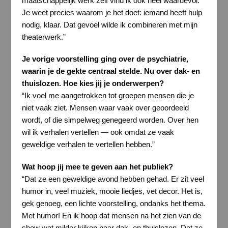
maatschappelijk werk zelf vind ik ook heel waardevol.
Je weet precies waarom je het doet: iemand heeft hulp
nodig, klaar. Dat gevoel wilde ik combineren met mijn
theaterwerk.”
Je vorige voorstelling ging over de psychiatrie,
waarin je de gekte centraal stelde. Nu over dak- en
thuislozen. Hoe kies jij je onderwerpen?
“Ik voel me aangetrokken tot groepen mensen die je
niet vaak ziet. Mensen waar vaak over geoordeeld
wordt, of die simpelweg genegeerd worden. Over hen
wil ik verhalen vertellen — ook omdat ze vaak
geweldige verhalen te vertellen hebben.”
Wat hoop jij mee te geven aan het publiek?
“Dat ze een geweldige avond hebben gehad. Er zit veel
humor in, veel muziek, mooie liedjes, vet decor. Het is,
gek genoeg, een lichte voorstelling, ondanks het thema.
Met humor! En ik hoop dat mensen na het zien van de
show wat milder kijken naar dak- en thuislozen. Dat ze