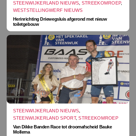
STEENWIJKERLAND NIEUWS
,
STREEKOMROEP
,
WESTSTELLINGWERF NIEUWS
Herinrichting Driewegsluis afgerond met nieuw
toiletgebouw
STEENWIJKERLAND NIEUWS
,
STEENWIJKERLAND SPORT
,
STREEKOMROEP
Van Dikke Banden Race tot droomafscheid Bauke
Mollema