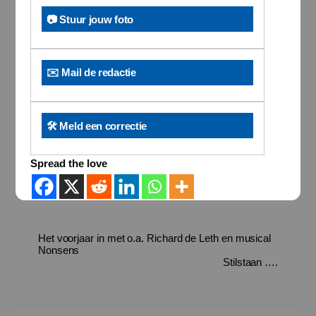
📷 Stuur jouw foto
✉️ Mail de redactie
🛠️ Meld een correctie
Spread the love
Het voorjaar in met o.a. Richard de Leth en musical
Nonsens
Stilstaan ….