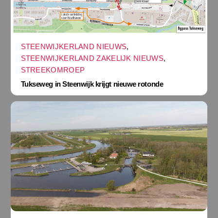
STEENWIJKERLAND NIEUWS
,
STEENWIJKERLAND ZAKELIJK NIEUWS
,
STREEKOMROEP
Tukseweg in Steenwijk krijgt nieuwe rotonde