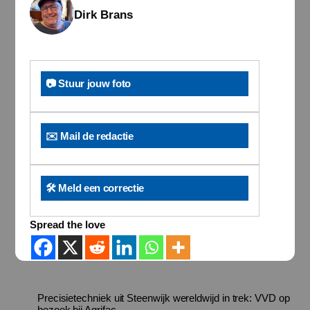
Dirk Brans
📷 Stuur jouw foto
✉️ Mail de redactie
🛠️ Meld een correctie
Spread the love
Precisietechniek uit Steenwijk wereldwijd in trek: VVD op
bezoek bij Agrifac