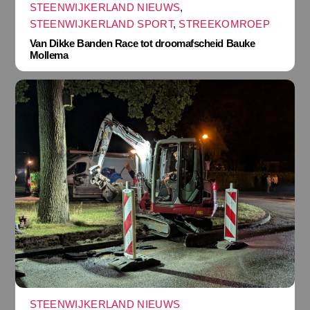
STEENWIJKERLAND NIEUWS
,
STEENWIJKERLAND SPORT
,
STREEKOMROEP
Van Dikke Banden Race tot droomafscheid Bauke
Mollema
STEENWIJKERLAND NIEUWS