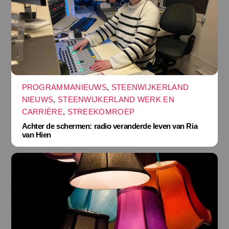
PROGRAMMANIEUWS
,
STEENWIJKERLAND
NIEUWS
,
STEENWIJKERLAND WERK EN
CARRIÈRE
,
STREEKOMROEP
Achter de schermen: radio veranderde leven van Ria
van Hien