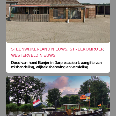
STEENWIJKERLAND NIEUWS
,
STREEKOMROEP
,
WESTERVELD NIEUWS
Dood van hond Banjer in Darp escaleert: aangifte van
mishandeling, vrijheidsberoving en vernieling