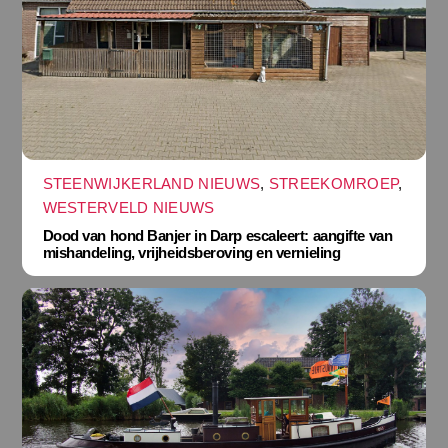
STEENWIJKERLAND NIEUWS
,
STREEKOMROEP
,
WESTERVELD NIEUWS
Dood van hond Banjer in Darp escaleert: aangifte van
mishandeling, vrijheidsberoving en vernieling