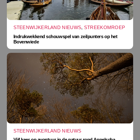
STEENWIJKERLAND NIEUWS
,
STREEKOMROEP
Indrukwekkend schouwspel van zeilpunters op het
Bovenwiede
STEENWIJKERLAND NIEUWS
Vijf keer op avontuur in de natuur rond Appelscha