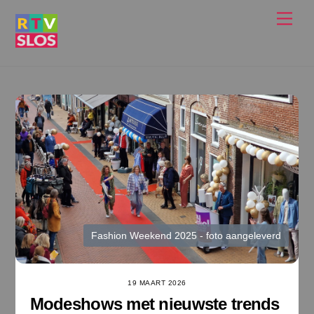
Ga
Men
naar
de
inhoud
Fashion Weekend 2025 - foto aangeleverd
19 MAART 2026
Modeshows met nieuwste trends