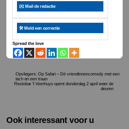
✉️ Mail de redactie
🛠️ Meld een correctie
Spread the love
Opvliegers: Op Safari – Dé vriendinnencomedy met een
lach en een traan
Restobar ’t Veerhuys opent donderdag 2 april weer de
deuren
Ook interessant voor u