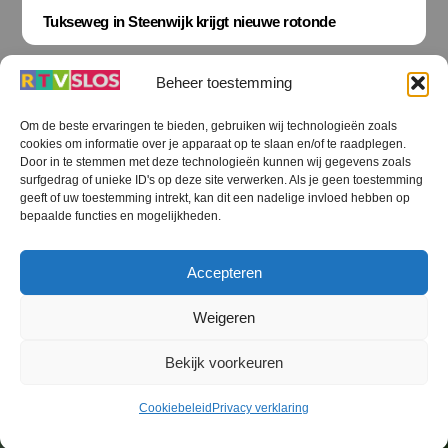
Tukseweg in Steenwijk krijgt nieuwe rotonde
Beheer toestemming
Om de beste ervaringen te bieden, gebruiken wij technologieën zoals
cookies om informatie over je apparaat op te slaan en/of te raadplegen.
Terug
Door in te stemmen met deze technologieën kunnen wij gegevens zoals
naar
boven
surfgedrag of unieke ID's op deze site verwerken. Als je geen toestemming
geeft of uw toestemming intrekt, kan dit een nadelige invloed hebben op
RTV SLOS
bepaalde functies en mogelijkheden.
Colofon
Klachten
Privacy verklaring
Disclaimer
Accepteren
Voorwaarden WiFi
RTV SLOS ANBI
Contact
Cookiebeleid (EU)
Terms and Conditions
Weigeren
©
RTV SLOS
2026
Bekijk voorkeuren
All Rights Reserved.
Designed by Dirk Brans
Cookiebeleid
Privacy verklaring