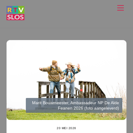
Ga
Men
naar
de
inhoud
Marit Bouwmeester, Ambassadeur NP De Alde
Feanen 2026 (foto aangeleverd)
20 MEI 2026