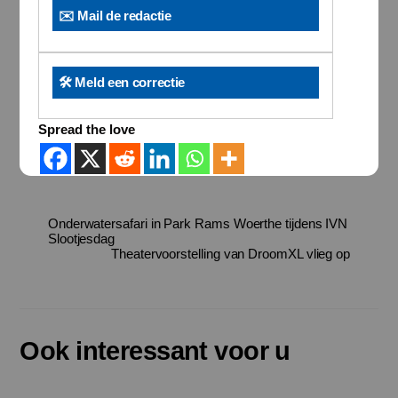
✉️ Mail de redactie
🛠️ Meld een correctie
Spread the love
Onderwatersafari in Park Rams Woerthe tijdens IVN
Slootjesdag
Theatervoorstelling van DroomXL vlieg op
Ook interessant voor u