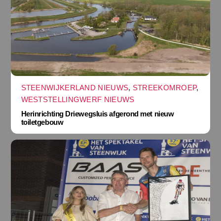
STEENWIJKERLAND NIEUWS
,
STREEKOMROEP
,
WESTSTELLINGWERF NIEUWS
Herinrichting Driewegsluis afgerond met nieuw
toiletgebouw