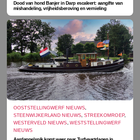
Dood van hond Banjer in Darp escaleert: aangifte van
mishandeling, vrijheidsberoving en vernieling
OOSTSTELLINGWERF NIEUWS
,
STEENWIJKERLAND NIEUWS
,
STREEKOMROEP
,
WESTERVELD NIEUWS
,
WESTSTELLINGWERF
NIEUWS
Aardappelsnik komt weer naar Turfvaartdagen in