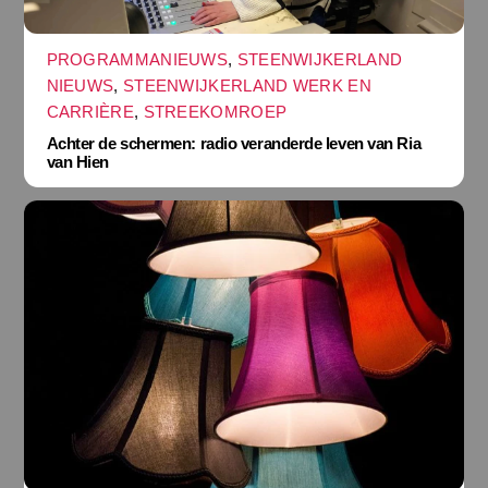
PROGRAMMANIEUWS
,
STEENWIJKERLAND
NIEUWS
,
STEENWIJKERLAND WERK EN
CARRIÈRE
,
STREEKOMROEP
Achter de schermen: radio veranderde leven van Ria
van Hien