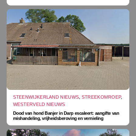
STEENWIJKERLAND NIEUWS
,
STREEKOMROEP
,
WESTERVELD NIEUWS
Dood van hond Banjer in Darp escaleert: aangifte van
mishandeling, vrijheidsberoving en vernieling