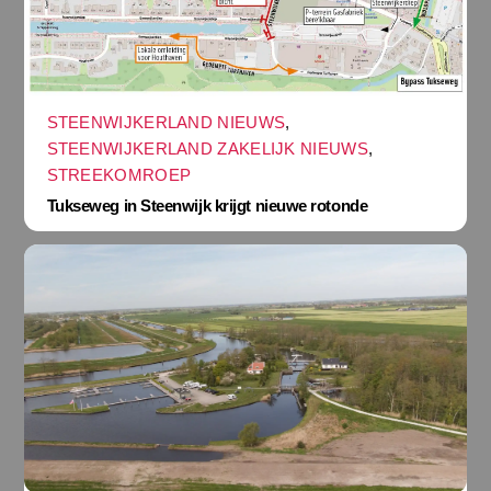
STEENWIJKERLAND NIEUWS
,
STEENWIJKERLAND ZAKELIJK NIEUWS
,
STREEKOMROEP
Tukseweg in Steenwijk krijgt nieuwe rotonde