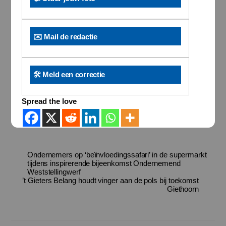
✉️ Mail de redactie
🛠️ Meld een correctie
Spread the love
Ondernemers op ‘beïnvloedingssafari’ in de supermarkt
tijdens inspirerende bijeenkomst Ondernemend
Weststellingwerf
’t Gieters Belang houdt vinger aan de pols bij toekomst
Giethoorn