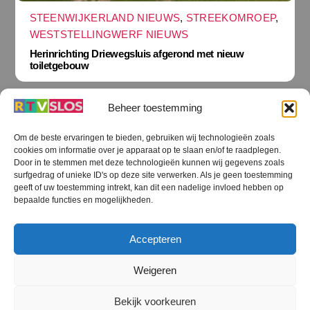
STEENWIJKERLAND NIEUWS
,
STREEKOMROEP
,
WESTSTELLINGWERF NIEUWS
Herinrichting Driewegsluis afgerond met nieuw
toiletgebouw
Beheer toestemming
Om de beste ervaringen te bieden, gebruiken wij technologieën zoals
cookies om informatie over je apparaat op te slaan en/of te raadplegen.
Terug
Door in te stemmen met deze technologieën kunnen wij gegevens zoals
naar
boven
surfgedrag of unieke ID's op deze site verwerken. Als je geen toestemming
geeft of uw toestemming intrekt, kan dit een nadelige invloed hebben op
RTV SLOS
bepaalde functies en mogelijkheden.
Colofon
Klachten
Privacy verklaring
Disclaimer
Accepteren
Voorwaarden WiFi
RTV SLOS ANBI
Contact
Cookiebeleid (EU)
Terms and Conditions
Weigeren
©
RTV SLOS
2026
Bekijk voorkeuren
All Rights Reserved.