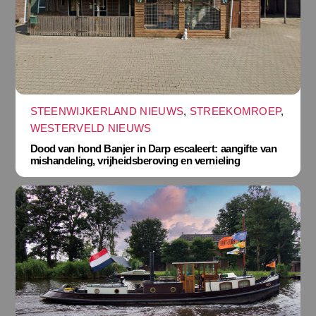
STEENWIJKERLAND NIEUWS
,
STREEKOMROEP
,
WESTERVELD NIEUWS
Dood van hond Banjer in Darp escaleert: aangifte van
mishandeling, vrijheidsberoving en vernieling