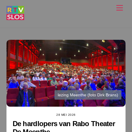
Ga
Men
naar
de
inhoud
lezing Meenthe (foto Dirk Brans)
28 MEI 2026
De hardlopers van Rabo Theater
De Meenthe