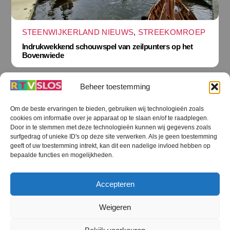
STEENWIJKERLAND NIEUWS
,
STREEKOMROEP
Indrukwekkend schouwspel van zeilpunters op het
Bovenwiede
Beheer toestemming
Om de beste ervaringen te bieden, gebruiken wij technologieën zoals
cookies om informatie over je apparaat op te slaan en/of te raadplegen.
Terug
Door in te stemmen met deze technologieën kunnen wij gegevens zoals
naar
boven
surfgedrag of unieke ID's op deze site verwerken. Als je geen toestemming
geeft of uw toestemming intrekt, kan dit een nadelige invloed hebben op
RTV SLOS
bepaalde functies en mogelijkheden.
Colofon
Klachten
Privacy verklaring
Disclaimer
Accepteren
Voorwaarden WiFi
RTV SLOS ANBI
Contact
Cookiebeleid (EU)
Terms and Conditions
Weigeren
©
RTV SLOS
2026