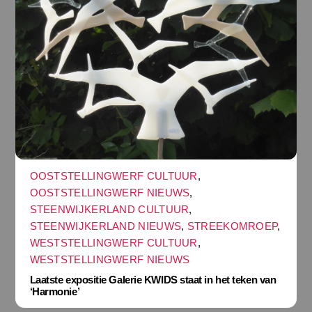
OOSTSTELLINGWERF CULTUUR
,
OOSTSTELLINGWERF NIEUWS
,
STEENWIJKERLAND CULTUUR
,
STEENWIJKERLAND NIEUWS
,
STREEKOMROEP
,
WESTSTELLINGWERF CULTUUR
,
WESTSTELLINGWERF NIEUWS
Laatste expositie Galerie KWIDS staat in het teken van
‘Harmonie’