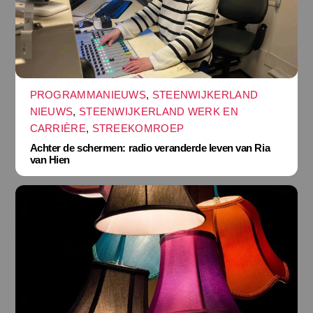
PROGRAMMANIEUWS
,
STEENWIJKERLAND
NIEUWS
,
STEENWIJKERLAND WERK EN
CARRIÈRE
,
STREEKOMROEP
Achter de schermen: radio veranderde leven van Ria
van Hien