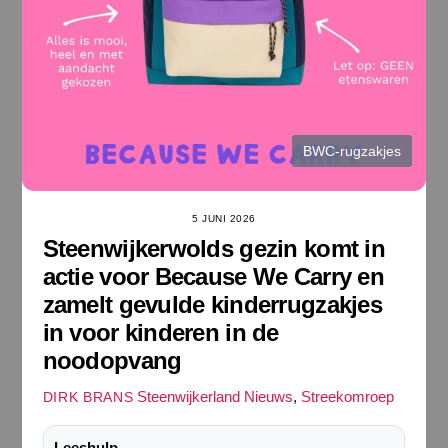
BWC-rugzakjes
5 JUNI 2026
Steenwijkerwolds gezin komt in
actie voor Because We Carry en
zamelt gevulde kinderrugzakjes
in voor kinderen in de
noodopvang
Steenwijkerland Nieuws
,
Streekomroep
DIRK BRANS
Leeshulp