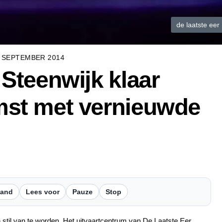
de laatste eer
 SEPTEMBER 2014
 Steenwijk klaar
mst met vernieuwde
tand
Lees voor
Pauze
Stop
stil van te worden. Het uitvaartcentrum van De Laatste Eer