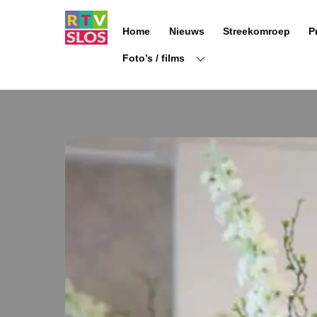
Ga
naar
Home
Nieuws
Streekomroep
P
de
inhoud
Foto’s / films