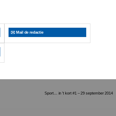
✉️ Mail de redactie
Sport… in ’t kort #1 – 29 september 2014