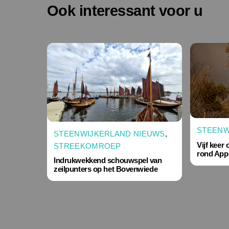
Ook interessant voor u
STEENW
STEENWIJKERLAND NIEUWS
,
Vijf keer
STREEKOMROEP
rond App
Indrukwekkend schouwspel van
zeilpunters op het Bovenwiede