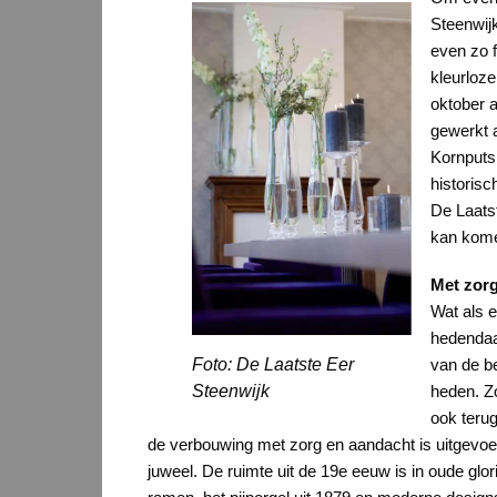
Steenwijk
even zo f
kleurloz
oktober a
gewerkt 
Kornputsi
historisc
De Laats
kan kome
Met zor
Wat als 
hedendaag
Foto: De Laatste Eer
van de be
Steenwijk
heden. Zo
ook terug
de verbouwing met zorg en aandacht is uitgevoer
juweel. De ruimte uit de 19e eeuw is in oude glori