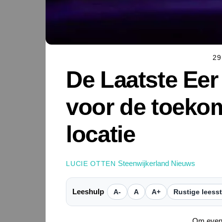
29
De Laatste Eer
voor de toeko
locatie
Steenwijkerland Nieuws
LUCIE OTTEN
Leeshulp
A-
A
A+
Rustige leess
Om even 