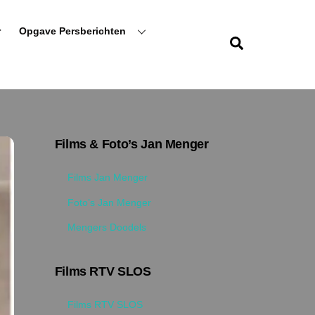
r
Opgave Persberichten
Zoeken
Films & Foto’s Jan Menger
Films Jan Menger
Foto’s Jan Menger
Mengers Doodels
Films RTV SLOS
Films RTV SLOS