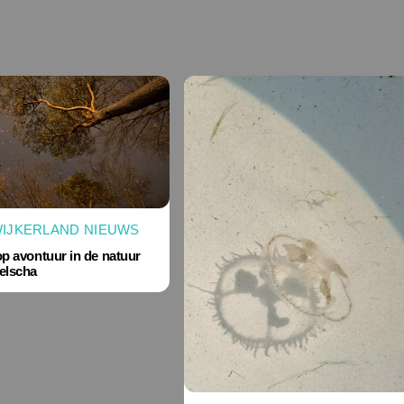
IJKERLAND NIEUWS
 op avontuur in de natuur
elscha