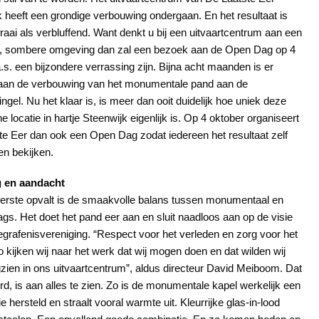
 heeft een grondige verbouwing ondergaan. En het resultaat is
raai als verbluffend. Want denkt u bij een uitvaartcentrum aan een
e, sombere omgeving dan zal een bezoek aan de Open Dag op 4
.s. een bijzondere verrassing zijn. Bijna acht maanden is er
aan de verbouwing van het monumentale pand aan de
ngel. Nu het klaar is, is meer dan ooit duidelijk hoe uniek deze
he locatie in hartje Steenwijk eigenlijk is. Op 4 oktober organiseert
te Eer dan ook een Open Dag zodat iedereen het resultaat zelf
n bekijken.
g en aandacht
eerste opvalt is de smaakvolle balans tussen monumentaal en
s. Het doet het pand eer aan en sluit naadloos aan op de visie
grafenisvereniging. “Respect voor het verleden en zorg voor het
 kijken wij naar het werk dat wij mogen doen en dat wilden wij
zien in ons uitvaartcentrum”, aldus directeur David Meiboom. Dat
d, is aan alles te zien. Zo is de monumentale kapel werkelijk een
e hersteld en straalt vooral warmte uit. Kleurrijke glas-in-lood