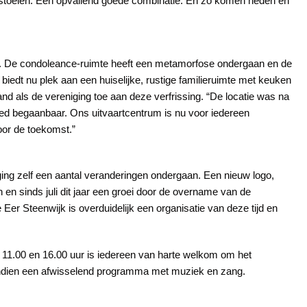
nstoelen. Een opvallend goede combinatie. En zo komen heden en
d. De condoleance-ruimte heeft een metamorfose ondergaan en de
t, biedt nu plek aan een huiselijke, rustige familieruimte met keuken
d als de vereniging toe aan deze verfrissing. “De locatie was na
goed begaanbaar. Ons uitvaartcentrum is nu voor iedereen
oor de toekomst.”
ing zelf een aantal veranderingen ondergaan. Een nieuw logo,
en sinds juli dit jaar een groei door de overname van de
 Eer Steenwijk is overduidelijk een organisatie van deze tijd en
 11.00 en 16.00 uur is iedereen van harte welkom om het
endien een afwisselend programma met muziek en zang.