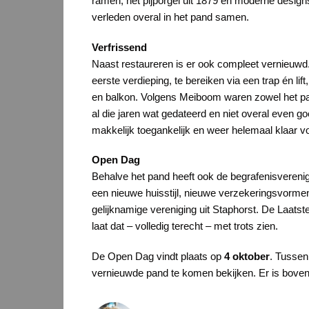
ramen, het pijporgel uit 1879 en moderne desig
verleden overal in het pand samen.
Verfrissend
Naast restaureren is er ook compleet vernieuw
eerste verdieping, te bereiken via een trap én lif
en balkon. Volgens Meiboom waren zowel het pan
al die jaren wat gedateerd en niet overal even 
makkelijk toegankelijk en weer helemaal klaar v
Open Dag
Behalve het pand heeft ook de begrafenisverenig
een nieuwe huisstijl, nieuwe verzekeringsvormen 
gelijknamige vereniging uit Staphorst. De Laatste
laat dat – volledig terecht – met trots zien.
De Open Dag vindt plaats op
4 oktober
. Tussen
vernieuwde pand te komen bekijken. Er is bov