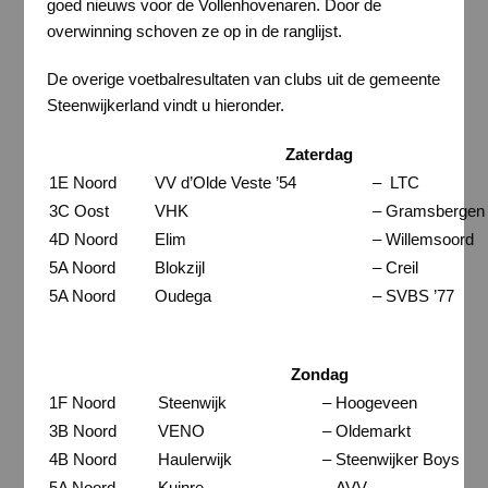
goed nieuws voor de Vollenhovenaren. Door de
overwinning schoven ze op in de ranglijst.
De overige voetbalresultaten van clubs uit de gemeente
Steenwijkerland vindt u hieronder.
Zaterdag
1E Noord
VV d’Olde Veste ’54
–
LTC
3C Oost
VHK
–
Gramsbergen
4D Noord
Elim
–
Willemsoord
5A Noord
Blokzijl
–
Creil
5A Noord
Oudega
–
SVBS ’77
Zondag
1F Noord
Steenwijk
–
Hoogeveen
3B Noord
VENO
–
Oldemarkt
4B Noord
Haulerwijk
–
Steenwijker Boys
5A Noord
Kuinre
–
AVV