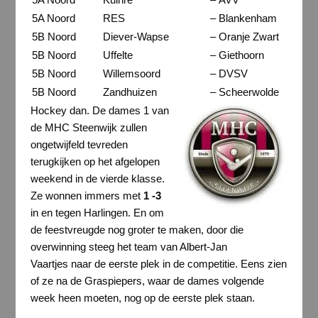
5A Noord
RES
–
Blankenham
5B Noord
Diever-Wapse
–
Oranje Zwart
5B Noord
Uffelte
–
Giethoorn
5B Noord
Willemsoord
–
DVSV
5B Noord
Zandhuizen
–
Scheerwolde
Hockey dan. De dames 1 van
de MHC Steenwijk zullen
ongetwijfeld tevreden
terugkijken op het afgelopen
weekend in de vierde klasse.
Ze wonnen immers met
1 -3
in en tegen Harlingen. En om
de feestvreugde nog groter te maken, door die
overwinning steeg het team van Albert-Jan
Vaartjes naar de eerste plek in de competitie. Eens zien
of ze na de Graspiepers, waar de dames volgende
week heen moeten, nog op de eerste plek staan.