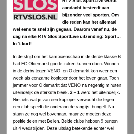
RTV Slos SportLive wordt
aandacht besteedt aan
bijzonder veel sporten. Om
die reden kan het allemaal
wel eens te snel zijn gegaan. Daarom vanaf nu, de
dag na elke RTV Slos SportLive uitzending: Sport…
In ’t kort!
In de strijd om het kampioenschap in de derde klasse B
had FC Oldemarkt goede zaken kunnen doen. Winnen
in de derby tegen VENO, en Oldemarkt kon weer een
week als eenzame koploper door het leven gaan. Toch
jammer voor Oldemarkt dat VENO na negentig minuten
uiteindelijk de sterkste bleek.
2 – 1
werd het uiteindelijk.
Niet iets wat je van een koploper verwacht die tegen
een club speelt die onderaan de ranglijst bungelt. Nu
staan ze nog wel bovenaan, maar ze moeten deze
positie delen met Beilen. Beide clubs hebben 9 punten
uit 4 wedstrijden. Deze uitslag betekende echter wel