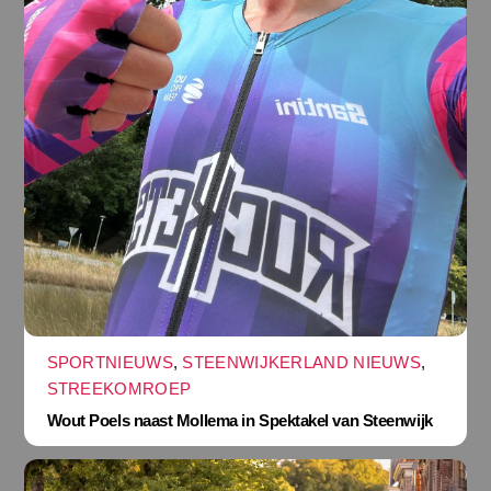
SPORTNIEUWS
,
STEENWIJKERLAND NIEUWS
,
STREEKOMROEP
Wout Poels naast Mollema in Spektakel van Steenwijk