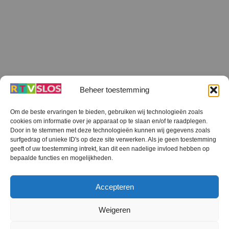
Beheer toestemming
Om de beste ervaringen te bieden, gebruiken wij technologieën zoals
cookies om informatie over je apparaat op te slaan en/of te raadplegen.
Terug
Door in te stemmen met deze technologieën kunnen wij gegevens zoals
naar
boven
surfgedrag of unieke ID's op deze site verwerken. Als je geen toestemming
geeft of uw toestemming intrekt, kan dit een nadelige invloed hebben op
RTV SLOS
bepaalde functies en mogelijkheden.
Colofon
Klachten
Privacy verklaring
Disclaimer
Accepteren
Voorwaarden WiFi
RTV SLOS ANBI
Contact
Cookiebeleid (EU)
Terms and Conditions
Weigeren
©
RTV SLOS
2026