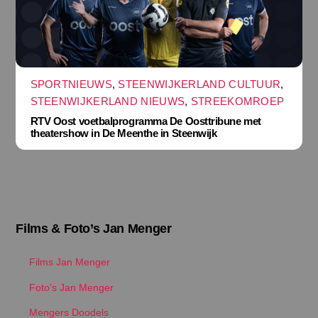
SPORTNIEUWS
,
STEENWIJKERLAND CULTUUR
,
STEENWIJKERLAND NIEUWS
,
STREEKOMROEP
RTV Oost voetbalprogramma De Oosttribune met
theatershow in De Meenthe in Steenwijk
Films & Foto’s Jan Menger
Films Jan Menger
Foto’s Jan Menger
Mengers Doodels