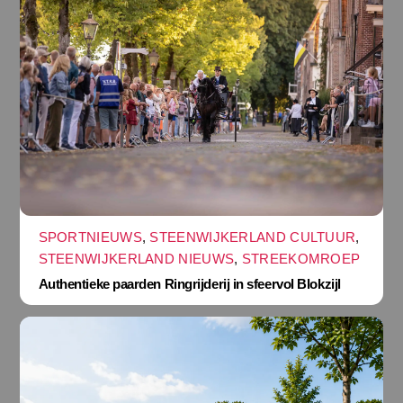
SPORTNIEUWS
,
STEENWIJKERLAND CULTUUR
,
STEENWIJKERLAND NIEUWS
,
STREEKOMROEP
Authentieke paarden Ringrijderij in sfeervol Blokzijl