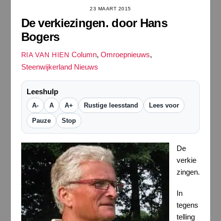
23 MAART 2015
De verkiezingen. door Hans
Bogers
Column
,
Omroepnieuws
,
RIA VAN HIEN
Steenwijkerland Nieuws
Leeshulp
A-
A
A+
Rustige leesstand
Lees voor
Pauze
Stop
De
verkie
zingen.
In
tegens
telling