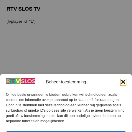
RTV SLOS TV
[fvplayer id="1"]
Beheer toestemming
Om de beste ervaringen te bieden, gebruiken wij technologieën zoals
cookies om informatie over je apparaat op te slaan en/of te raadplegen.
Terug
Door in te stemmen met deze technologieën kunnen wij gegevens zoals
naar
boven
surfgedrag of unieke ID's op deze site verwerken. Als je geen toestemming
geeft of uw toestemming intrekt, kan dit een nadelige invloed hebben op
RTV SLOS
bepaalde functies en mogelijkheden.