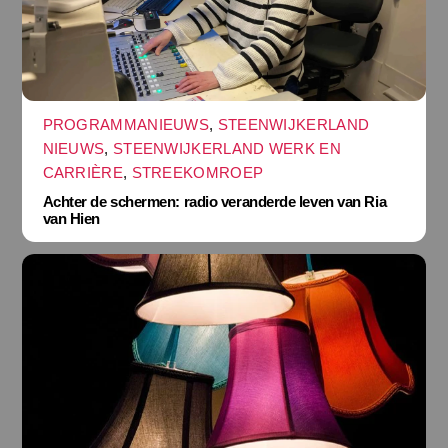
PROGRAMMANIEUWS
,
STEENWIJKERLAND
NIEUWS
,
STEENWIJKERLAND WERK EN
CARRIÈRE
,
STREEKOMROEP
Achter de schermen: radio veranderde leven van Ria
van Hien