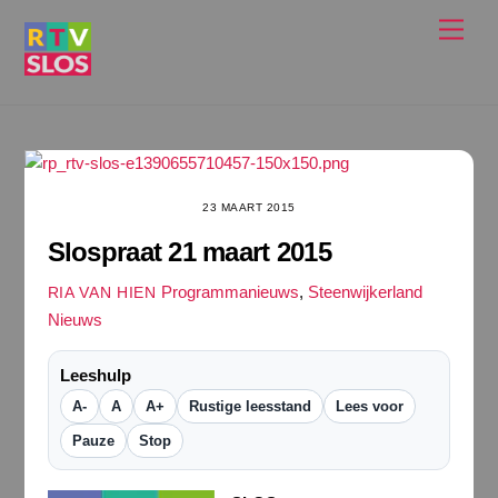
Ga
Men
naar
de
inhoud
23 MAART 2015
Slospraat 21 maart 2015
Programmanieuws
,
Steenwijkerland
RIA VAN HIEN
Nieuws
Leeshulp
A-
A
A+
Rustige leesstand
Lees voor
Pauze
Stop