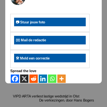
📷 Stuur jouw foto
✉️ Mail de redactie
🛠️ Meld een correctie
Spread the love
VIPD ARTA verliest lastige wedstrijd in Olst
De verkiezingen. door Hans Bogers