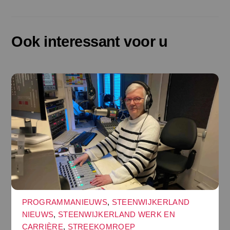
Ook interessant voor u
PROGRAMMANIEUWS
,
STEENWIJKERLAND
NIEUWS
,
STEENWIJKERLAND WERK EN
CARRIÈRE
,
STREEKOMROEP