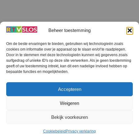
Beheer toestemming
Om de beste ervaringen te bieden, gebruiken wij technologieën zoals
cookies om informatie over je apparaat op te slaan en/of te raadplegen.
Terug
Door in te stemmen met deze technologieën kunnen wij gegevens zoals
naar
boven
surfgedrag of unieke ID's op deze site verwerken. Als je geen toestemming
geeft of uw toestemming intrekt, kan dit een nadelige invloed hebben op
RTV SLOS
bepaalde functies en mogelijkheden.
Colofon
Klachten
Privacy verklaring
Disclaimer
Accepteren
Voorwaarden WiFi
RTV SLOS ANBI
Contact
Cookiebeleid (EU)
Terms and Conditions
Weigeren
©
RTV SLOS
2026
Bekijk voorkeuren
All Rights Reserved.
Designed by Dirk Brans
Cookiebeleid
Privacy verklaring