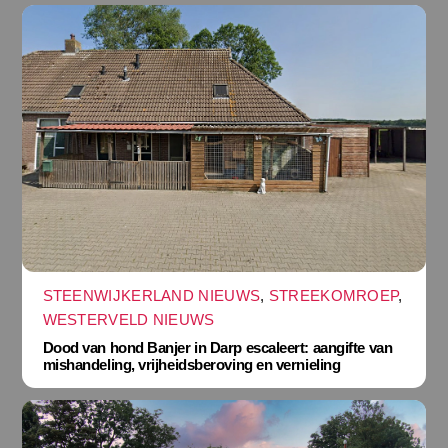
STEENWIJKERLAND NIEUWS
,
STREEKOMROEP
,
WESTERVELD NIEUWS
Dood van hond Banjer in Darp escaleert: aangifte van
mishandeling, vrijheidsberoving en vernieling