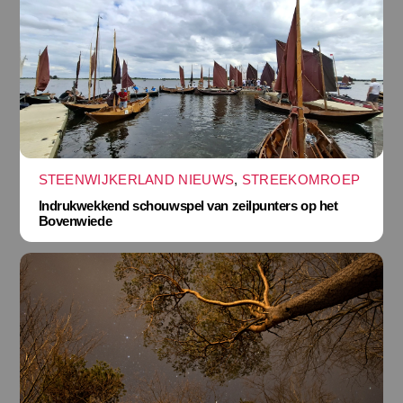
STEENWIJKERLAND NIEUWS
,
STREEKOMROEP
Indrukwekkend schouwspel van zeilpunters op het
Bovenwiede