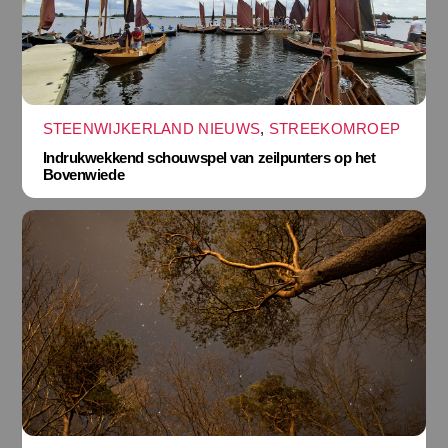
STEENWIJKERLAND NIEUWS
,
STREEKOMROEP
Indrukwekkend schouwspel van zeilpunters op het
Bovenwiede