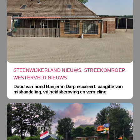
STEENWIJKERLAND NIEUWS
,
STREEKOMROEP
,
WESTERVELD NIEUWS
Dood van hond Banjer in Darp escaleert: aangifte van
mishandeling, vrijheidsberoving en vernieling