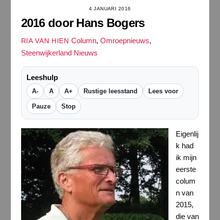
4 JANUARI 2016
2016 door Hans Bogers
Column
,
Omroepnieuws
,
RIA VAN HIEN
Steenwijkerland Nieuws
Leeshulp
A-
A
A+
Rustige leesstand
Lees voor
Pauze
Stop
Eigenlij
k had
ik mijn
eerste
colum
n van
2015,
die van