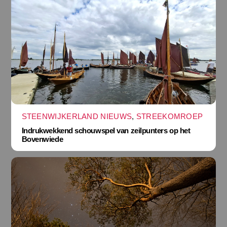
STEENWIJKERLAND NIEUWS
,
STREEKOMROEP
Indrukwekkend schouwspel van zeilpunters op het
Bovenwiede