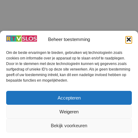
Beheer toestemming
Om de beste ervaringen te bieden, gebruiken wij technologieën zoals
cookies om informatie over je apparaat op te slaan en/of te raadplegen.
Terug
Door in te stemmen met deze technologieën kunnen wij gegevens zoals
naar
boven
surfgedrag of unieke ID's op deze site verwerken. Als je geen toestemming
geeft of uw toestemming intrekt, kan dit een nadelige invloed hebben op
RTV SLOS
bepaalde functies en mogelijkheden.
Colofon
Klachten
Privacy verklaring
Disclaimer
Accepteren
Voorwaarden WiFi
RTV SLOS ANBI
Contact
Cookiebeleid (EU)
Terms and Conditions
Weigeren
©
RTV SLOS
2026
Bekijk voorkeuren
All Rights Reserved.
Designed by Dirk Brans