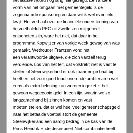
het laatste woord nog lang niet gezegd. Een andere
vorm van het omgaan met gemeentegeld is de
zogenaamde sponsoring en daar wil ik wel even iets
kwijt. Het verhaal over de financiële ondersteuning van
de voetbalclub PEC uit Zwolle zou mij geheel
ontschoten zijn, ware het niet, dat daar in het
programma Kopwijzer van vorige week gewag van was
gemaakt. Wethouder Frantzen vond het
een verantwoorde uitgave, die zich vanzelf terug
verdiende. Los van het feit, dat volstrekt niet is vast te
stellen of Steenwijkerland er ook maar enige baat bij
heeft en het voor goed functionerende ambtenaren wel
eens als extra beloning kan worden ingezet is het
gewoon weggegooid geld. In een tijd, waarin we zo
langzamerhand bij zinnen komen en vast
moeten stellen, dat er wel heel veel gemeenschapsgeld
naar het betaalde voetbal stort de gemeente
Steenwijkerland een aardig bedrag in de kas van de
Prins Hendrik Ende desespeert Niet combinatie heeft