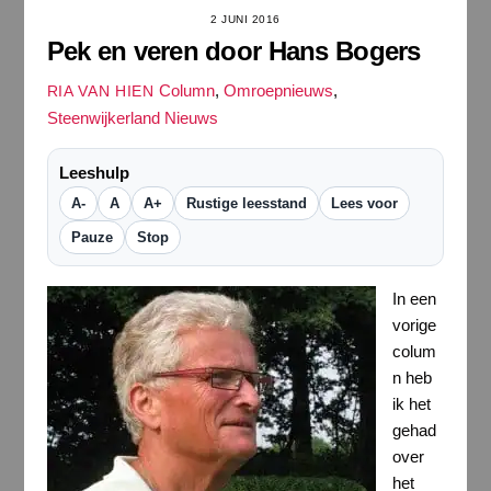
2 JUNI 2016
Pek en veren door Hans Bogers
Column
,
Omroepnieuws
,
RIA VAN HIEN
Steenwijkerland Nieuws
Leeshulp
A-
A
A+
Rustige leesstand
Lees voor
Pauze
Stop
In een
vorige
colum
n heb
ik het
gehad
over
het