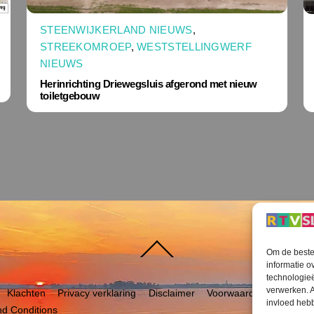
STEENWIJKERLAND NIEUWS
,
STREEKOMROEP
,
WESTSTELLINGWERF
NIEUWS
Herinrichting Driewegsluis afgerond met nieuw
toiletgebouw
Terug
Om de beste 
naar
boven
informatie o
technologieë
verwerken. A
Klachten
Privacy verklaring
Disclaimer
Voorwaarden WiFi
RT
invloed heb
d Conditions