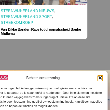
STEENWIJKERLAND NIEUWS
,
STEENWIJKERLAND SPORT
,
STREEKOMROEP
Van Dikke Banden Race tot droomafscheid Bauke
Mollema
Beheer toestemming
ervaringen te bieden, gebruiken wij technologieën zoals cookies om
ver je apparaat op te slaan en/of te raadplegen. Door in te stemmen met deze
n kunnen wij gegevens zoals surfgedrag of unieke ID's op deze site
ls je geen toestemming geeft of uw toestemming intrekt, kan dit een nadelige
V SLOS ANBI
Contact
Cookiebeleid (EU)
ben op bepaalde functies en mogelijkheden.