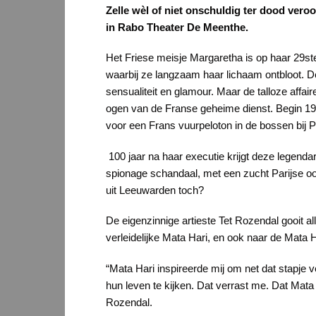
Zelle wèl of niet onschuldig ter dood ver
in Rabo Theater De Meenthe.
Het Friese meisje Margaretha is op haar 29ste
waarbij ze langzaam haar lichaam ontbloot. D
sensualiteit en glamour. Maar de talloze affa
ogen van de Franse geheime dienst. Begin 191
voor een Frans vuurpeloton in de bossen bij Pa
100 jaar na haar executie krijgt deze legend
spionage schandaal, met een zucht Parijse oo
uit Leeuwarden toch?
De eigenzinnige artieste Tet Rozendal gooit a
verleidelijke Mata Hari, en ook naar de Mata Ha
“Mata Hari inspireerde mij om net dat stapje v
hun leven te kijken. Dat verrast me. Dat Mat
Rozendal.