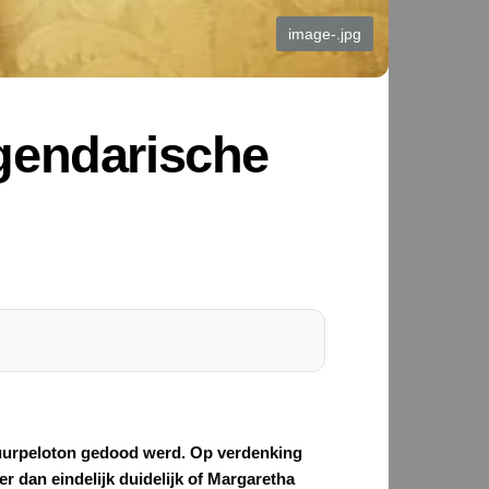
image-.jpg
egendarische
vuurpeloton gedood werd. Op verdenking
r dan eindelijk duidelijk of Margaretha