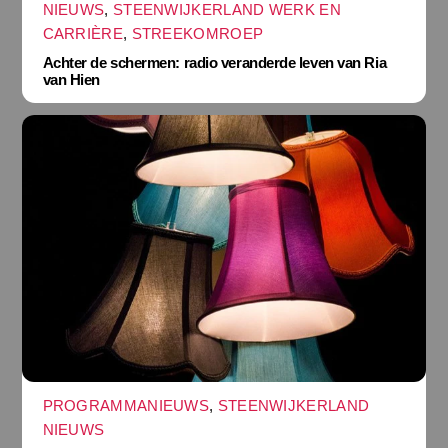
NIEUWS
,
STEENWIJKERLAND WERK EN
CARRIÈRE
,
STREEKOMROEP
Achter de schermen: radio veranderde leven van Ria
van Hien
PROGRAMMANIEUWS
,
STEENWIJKERLAND
NIEUWS