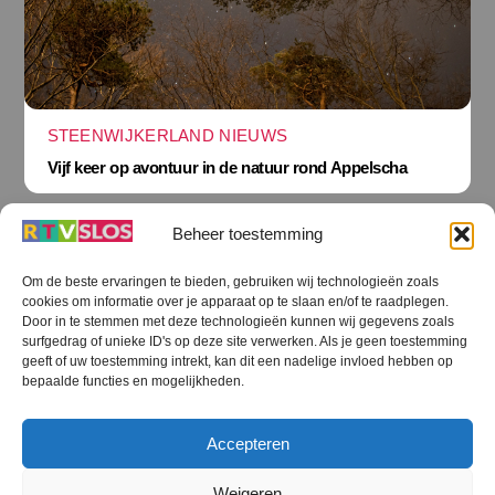
STEENWIJKERLAND NIEUWS
Vijf keer op avontuur in de natuur rond Appelscha
Beheer toestemming
Om de beste ervaringen te bieden, gebruiken wij technologieën zoals
cookies om informatie over je apparaat op te slaan en/of te raadplegen.
Terug
Door in te stemmen met deze technologieën kunnen wij gegevens zoals
naar
boven
surfgedrag of unieke ID's op deze site verwerken. Als je geen toestemming
geeft of uw toestemming intrekt, kan dit een nadelige invloed hebben op
RTV SLOS
bepaalde functies en mogelijkheden.
Colofon
Klachten
Privacy verklaring
Disclaimer
Accepteren
Voorwaarden WiFi
RTV SLOS ANBI
Contact
Cookiebeleid (EU)
Terms and Conditions
Weigeren