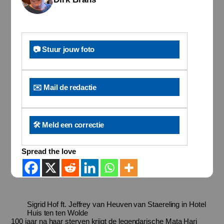
📷 Stuur jouw foto
✉️ Mail de redactie
🛠️ Meld een correctie
Spread the love
Sigrid Hof ft. Jeffrey van Heuven van Staereling in Hotel
Huis ten ten Wolde
100 jaar na haar sterven krijgt de legendarische Mata Hari