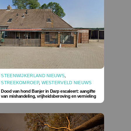
STEENWIJKERLAND NIEUWS
,
STREEKOMROEP
,
WESTERVELD NIEUWS
Dood van hond Banjer in Darp escaleert: aangifte
van mishandeling, vrijheidsberoving en vernieling