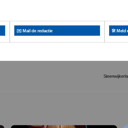
✉️ Mail de redactie
🛠️ Meld 
Steenwijkerlan