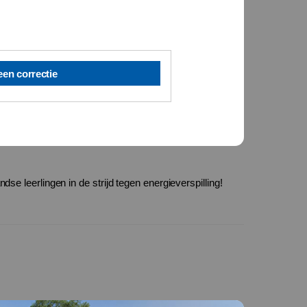
een correctie
dse leerlingen in de strijd tegen energieverspilling!