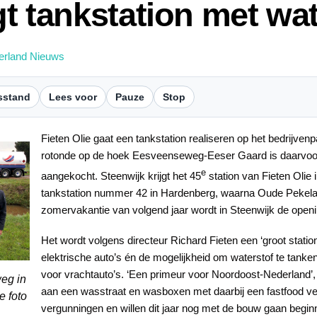
gt tankstation met wa
erland Nieuws
sstand
Lees voor
Pauze
Stop
Fieten Olie gaat een tankstation realiseren op het bedrijven
rotonde op de hoek Eesveenseweg-Eeser Gaard is daarvoor
e
aangekocht. Steenwijk krijgt het 45
station van Fieten Olie
tankstation nummer 42 in Hardenberg, waarna Oude Pekela
zomervakantie van volgend jaar wordt in Steenwijk de open
Het wordt volgens directeur Richard Fieten een ‘groot stati
elektrische auto’s én de mogelijkheid om waterstof te tanke
voor vrachtauto’s. ‘Een primeur voor Noordoost-Nederland’,
eg in
aan een wasstraat en wasboxen met daarbij een fastfood ves
e foto
vergunningen en willen dit jaar nog met de bouw gaan beginn