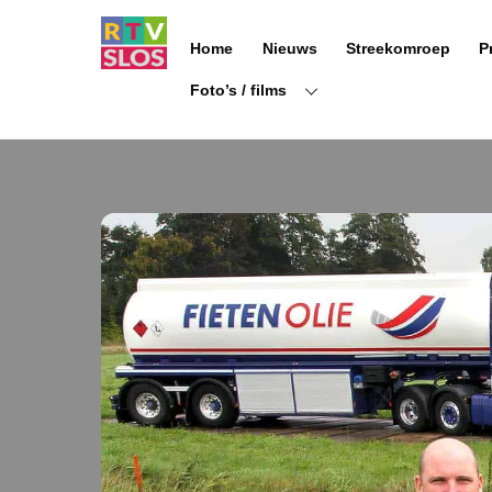
Ga
naar
Home
Nieuws
Streekomroep
P
de
inhoud
Foto’s / films