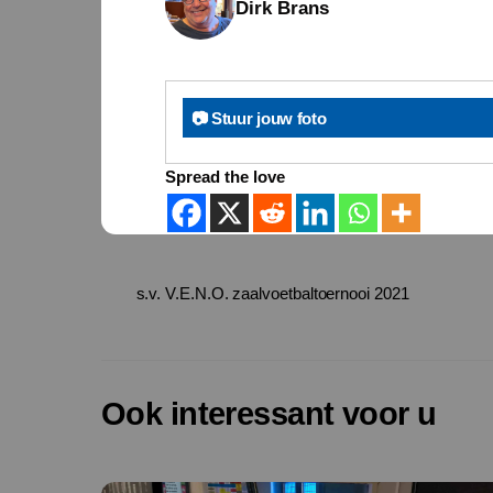
Dirk Brans
📷 Stuur jouw foto
Spread the love
s.v. V.E.N.O. zaalvoetbaltoernooi 2021
Ook interessant voor u