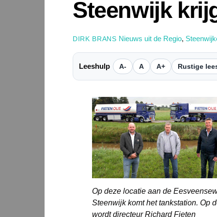
Steenwijk krij
Nieuws uit de Regio
,
Steenwijk
DIRK BRANS
Leeshulp
A-
A
A+
Rustige lee
Op deze locatie aan de Eesveensew
Steenwijk komt het tankstation. Op d
wordt directeur Richard Fieten