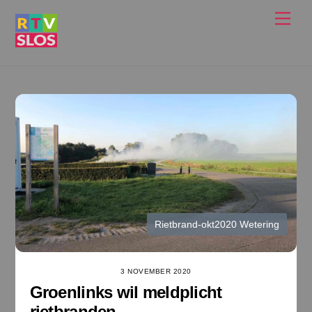
Ga
Men
naar
de
inhoud
Rietbrand-okt2020 Wetering
3 NOVEMBER 2020
Groenlinks wil meldplicht
rietbranden