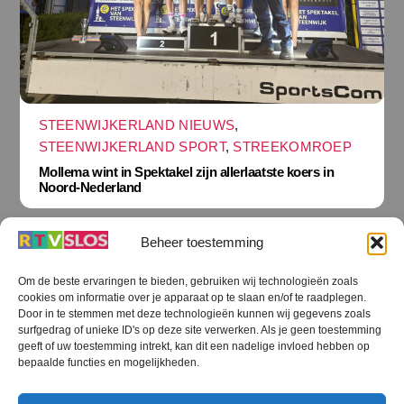
STEENWIJKERLAND NIEUWS
,
STEENWIJKERLAND SPORT
,
STREEKOMROEP
Mollema wint in Spektakel zijn allerlaatste koers in
Noord-Nederland
Beheer toestemming
Om de beste ervaringen te bieden, gebruiken wij technologieën zoals
cookies om informatie over je apparaat op te slaan en/of te raadplegen.
Terug
Door in te stemmen met deze technologieën kunnen wij gegevens zoals
naar
boven
surfgedrag of unieke ID's op deze site verwerken. Als je geen toestemming
geeft of uw toestemming intrekt, kan dit een nadelige invloed hebben op
RTV SLOS
bepaalde functies en mogelijkheden.
Colofon
Klachten
Privacy verklaring
Disclaimer