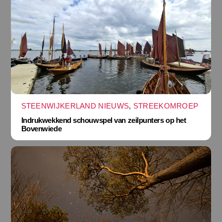
STEENWIJKERLAND NIEUWS
,
STREEKOMROEP
Indrukwekkend schouwspel van zeilpunters op het
Bovenwiede