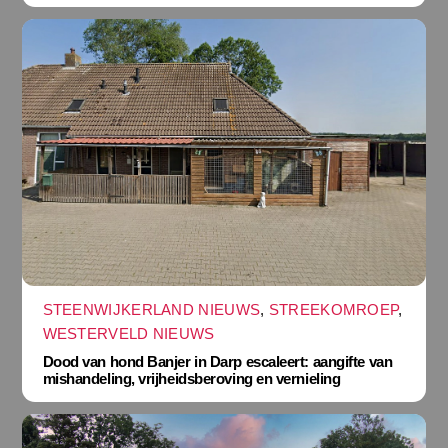
STEENWIJKERLAND NIEUWS
,
STREEKOMROEP
,
WESTERVELD NIEUWS
Dood van hond Banjer in Darp escaleert: aangifte van
mishandeling, vrijheidsberoving en vernieling