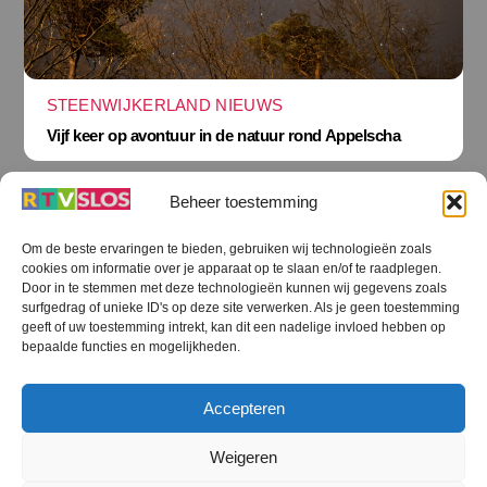
STEENWIJKERLAND NIEUWS
Vijf keer op avontuur in de natuur rond Appelscha
Beheer toestemming
Om de beste ervaringen te bieden, gebruiken wij technologieën zoals
cookies om informatie over je apparaat op te slaan en/of te raadplegen.
Terug
Door in te stemmen met deze technologieën kunnen wij gegevens zoals
naar
boven
surfgedrag of unieke ID's op deze site verwerken. Als je geen toestemming
geeft of uw toestemming intrekt, kan dit een nadelige invloed hebben op
RTV SLOS
bepaalde functies en mogelijkheden.
Colofon
Klachten
Privacy verklaring
Disclaimer
Accepteren
Voorwaarden WiFi
RTV SLOS ANBI
Contact
Cookiebeleid (EU)
Terms and Conditions
Weigeren
©
RTV SLOS
2026