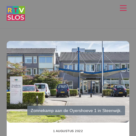
Ga
Men
naar
de
inhoud
Zonnekamp aan de Oyershoeve 1 in Steenwijk.
1 AUGUSTUS 2022