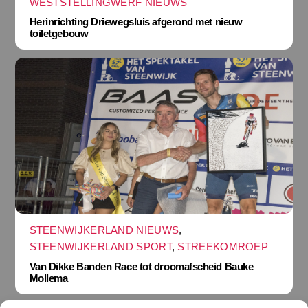
WESTSTELLINGWERF NIEUWS
Herinrichting Driewegsluis afgerond met nieuw
toiletgebouw
STEENWIJKERLAND NIEUWS
,
STEENWIJKERLAND SPORT
,
STREEKOMROEP
Van Dikke Banden Race tot droomafscheid Bauke
Mollema