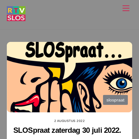
Ga
Men
naar
de
inhoud
slospraat
2 AUGUSTUS 2022
SLOSpraat zaterdag 30 juli 2022.