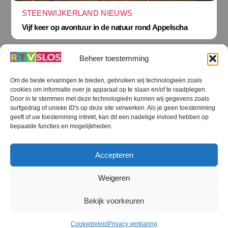
STEENWIJKERLAND NIEUWS
Vijf keer op avontuur in de natuur rond Appelscha
Beheer toestemming
Om de beste ervaringen te bieden, gebruiken wij technologieën zoals
cookies om informatie over je apparaat op te slaan en/of te raadplegen.
Terug
Door in te stemmen met deze technologieën kunnen wij gegevens zoals
naar
boven
surfgedrag of unieke ID's op deze site verwerken. Als je geen toestemming
geeft of uw toestemming intrekt, kan dit een nadelige invloed hebben op
RTV SLOS
bepaalde functies en mogelijkheden.
Colofon
Klachten
Privacy verklaring
Disclaimer
Accepteren
Voorwaarden WiFi
RTV SLOS ANBI
Contact
Cookiebeleid (EU)
Terms and Conditions
Weigeren
©
RTV SLOS
2026
Bekijk voorkeuren
All Rights Reserved.
Designed by Dirk Brans
Cookiebeleid
Privacy verklaring