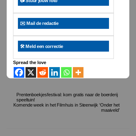
📷 Stuur jouw foto
✉️ Mail de redactie
🛠️ Meld een correctie
Spread the love
Prentenboekjesfestival: kom gratis naar de boerderij
speeltuin!
Komende week in het Filmhuis in Steenwijk ‘Onder het
maaiveld’