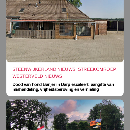
STEENWIJKERLAND NIEUWS
,
STREEKOMROEP
,
WESTERVELD NIEUWS
Dood van hond Banjer in Darp escaleert: aangifte van
mishandeling, vrijheidsberoving en vernieling