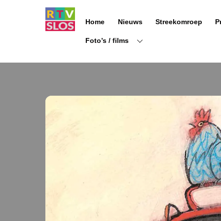
Ga
naar
Home
Nieuws
Streekomroep
P
de
inhoud
Foto’s / films