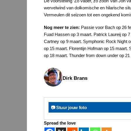
De voorstelling ‘Zo vader, zo zoon’ van Jon va
wervelwind van dolkomische en hilarische situ
Vermeulen dit seizoen tot een ongekend komis
Nog meer te zien:
Passie voor Bach op 26 fe
Fuad Hassen op 3 maart. Patrick Laureij op 
Cartney op 9 maart. Symphonic Rock Night op 
op 15 maart. Florentijn Hofman op 15 maart.
op 18 maart. Thunder from down under op 21
Dirk Brans
📷 Stuur jouw foto
Spread the love