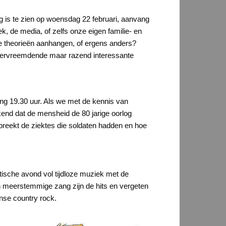
rg is te zien op woensdag 22 februari, aanvang
k, de media, of zelfs onze eigen familie- en
eze theorieën aanhangen, of ergens anders?
t vervreemdende maar razend interessante
ang 19.30 uur. Als we met de kennis van
nd dat de mensheid de 80 jarige oorlog
preekt de ziektes die soldaten hadden en hoe
tische avond vol tijdloze muziek met de
 meerstemmige zang zijn de hits en vergeten
nse country rock.