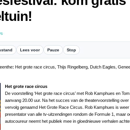
sfestival: kom gratis
ltuin!
ws
sstand
Lees voor
Pauze
Stop
eenthe
:
Het grote race circus, Thijs Ringelberg, Dutch Eagles, Genee
Het grote race circus
De voorstelling ‘Het grote race circus’ met Rob Kamphues en Tom 
aanvang 20.00 uur. Na het succes van de theatervoorstelling over
vervolg genaamd Het Grote Race Circus. Rob Kamphues is weer
presentator van alle tv-uitzendingen rondom de Formule 1, maar ook
autocoureur neemt het publiek mee in gloednieuwe verhalen achte