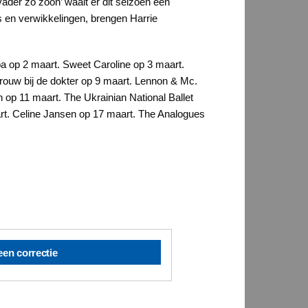
vader zo zoon’ waait er dit seizoen een
s en verwikkelingen, brengen Harrie
ba op 2 maart. Sweet Caroline op 3 maart.
ouw bij de dokter op 9 maart. Lennon & Mc.
 op 11 maart. The Ukrainian National Ballet
rt. Celine Jansen op 17 maart. The Analogues
een correctie