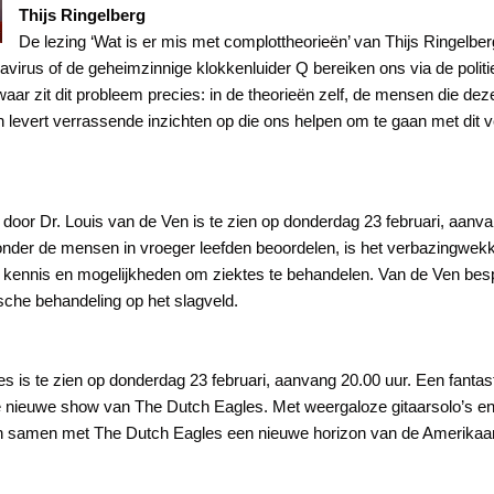
Thijs Ringelberg
De lezing ‘Wat is er mis met complottheorieën’ van Thijs Ringelbe
avirus of de geheimzinnige klokkenluider Q bereiken ons via de politie
 waar zit dit probleem precies: in de theorieën zelf, de mensen die d
n levert verrassende inzichten op die ons helpen om te gaan met di
’ door Dr. Louis van de Ven is te zien op donderdag 23 februari, aanv
er de mensen in vroeger leefden beoordelen, is het verbazingwekke
e kennis en mogelijkheden om ziektes te behandelen. Van de Ven bes
ische behandeling op het slagveld.
s is te zien op donderdag 23 februari, aanvang 20.00 uur. Een fantas
e nieuwe show van The Dutch Eagles. Met weergaloze gitaarsolo’s en
en samen met The Dutch Eagles een nieuwe horizon van de Amerikaa