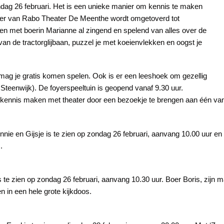
ondag 26 februari. Het is een unieke manier om kennis te maken
foyer van Rabo Theater De Meenthe wordt omgetoverd tot
en met boerin Marianne al zingend en spelend van alles over de
r van de tractorglijbaan, puzzel je met koeienvlekken en oogst je
 mag je gratis komen spelen. Ook is er een leeshoek om gezellig
 Steenwijk). De foyerspeeltuin is geopend vanaf 9.30 uur.
of kennis maken met theater door een bezoekje te brengen aan één va
nnie en Gijsje is te zien op zondag 26 februari, aanvang 10.00 uur e
.
is te zien op zondag 26 februari, aanvang 10.30 uur. Boer Boris, zijn 
n in een hele grote kijkdoos.