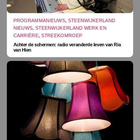
PROGRAMMANIEUWS
,
STEENWIJKERLAND
NIEUWS
,
STEENWIJKERLAND WERK EN
CARRIÈRE
,
STREEKOMROEP
Achter de schermen: radio veranderde leven van Ria
van Hien