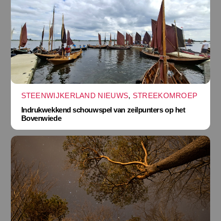
STEENWIJKERLAND NIEUWS
,
STREEKOMROEP
Indrukwekkend schouwspel van zeilpunters op het
Bovenwiede