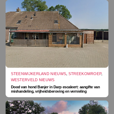
STEENWIJKERLAND NIEUWS
,
STREEKOMROEP
,
WESTERVELD NIEUWS
Dood van hond Banjer in Darp escaleert: aangifte van
mishandeling, vrijheidsberoving en vernieling