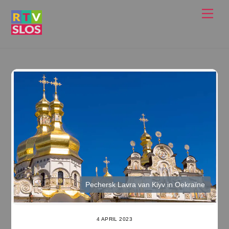
Ga
Men
naar
de
inhoud
Pechersk Lavra van Kiyv in Oekraïne
4 APRIL 2023