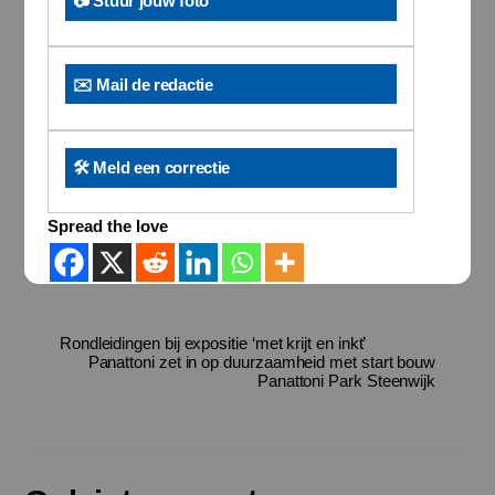
📷 Stuur jouw foto
✉️ Mail de redactie
🛠️ Meld een correctie
Spread the love
Rondleidingen bij expositie ‘met krijt en inkt’
Panattoni zet in op duurzaamheid met start bouw
Panattoni Park Steenwijk