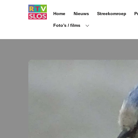
Ga
naar
Home
Nieuws
Streekomroep
P
de
inhoud
Foto’s / films