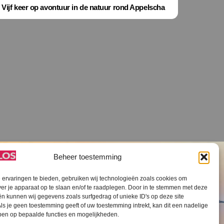
Vijf keer op avontuur in de natuur rond Appelscha
Beheer toestemming
ervaringen te bieden, gebruiken wij technologieën zoals cookies om
ver je apparaat op te slaan en/of te raadplegen. Door in te stemmen met deze
n kunnen wij gegevens zoals surfgedrag of unieke ID's op deze site
ls je geen toestemming geeft of uw toestemming intrekt, kan dit een nadelige
V SLOS ANBI
Contact
Cookiebeleid (EU)
ben op bepaalde functies en mogelijkheden.