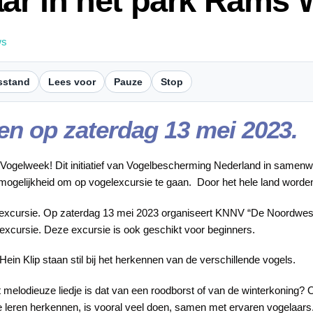
aar in het park Rams
ws
sstand
Lees voor
Pauze
Stop
en op zaterdag 13 mei 2023.
e Vogelweek! Dit initiatief van Vogelbescherming Nederland in same
e mogelijkheid om op vogelexcursie te gaan. Door het hele land word
vogelexcursie. Op zaterdag 13 mei 2023 organiseert KNNV “De Noordw
cursie. Deze excursie is ook geschikt voor beginners.
n Klip staan stil bij het herkennen van de verschillende vogels.
at melodieuze liedje is dat van een roodborst of van de winterkoning
e leren herkennen, is vooral veel doen, samen met ervaren vogelaars