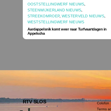
OOSTSTELLINGWERF NIEUWS
,
STEENWIJKERLAND NIEUWS
,
STREEKOMROEP
,
WESTERVELD NIEUWS
,
WESTSTELLINGWERF NIEUWS
Aardappelsnik komt weer naar Turfvaartdagen in
Appelscha
RTV SLOS
Colofon
Terms an