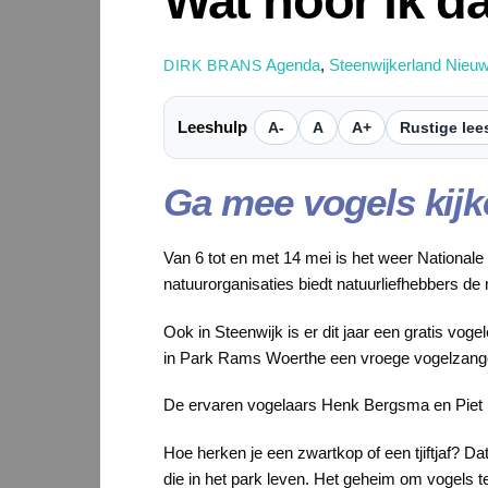
Wat hoor ik d
Agenda
,
Steenwijkerland Nieu
DIRK BRANS
Leeshulp
A-
A
A+
Rustige lee
Ga mee vogels kijk
Van 6 tot en met 14 mei is het weer National
natuurorganisaties biedt natuurliefhebbers d
Ook in Steenwijk is er dit jaar een gratis 
in Park Rams Woerthe een vroege vogelzangex
De ervaren vogelaars Henk Bergsma en Piet Hei
Hoe herken je een zwartkop of een tjiftjaf? D
die in het park leven. Het geheim om vogels t