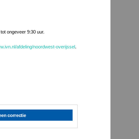
tot ongeveer 9:30 uur.
.ivn.nl/afdeling/noordwest-overijssel
.
een correctie