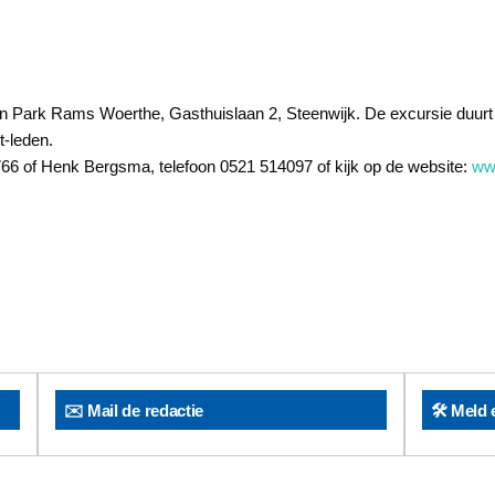
an Park Rams Woerthe, Gasthuislaan 2, Steenwijk. De excursie duurt 
t-leden.
766 of Henk Bergsma, telefoon 0521 514097 of kijk op de website:
www
✉️ Mail de redactie
🛠️ Meld 