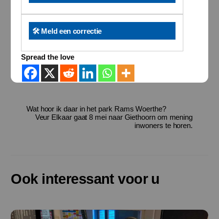
🛠️ Meld een correctie
Spread the love
Wat hoor ik daar in het park Rams Woerthe?
Veur Elkaar gaat 8 mei naar Giethoorn om mening
inwoners te horen.
Ook interessant voor u