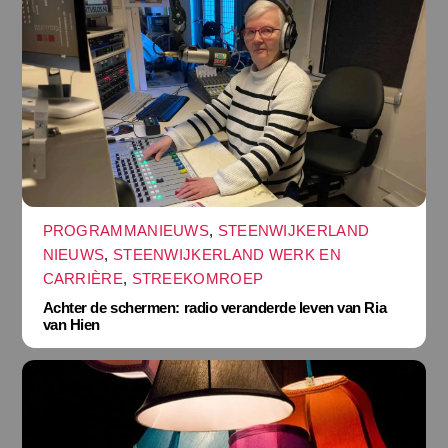
PROGRAMMANIEUWS
,
STEENWIJKERLAND
NIEUWS
,
STEENWIJKERLAND WERK EN
CARRIÈRE
,
STREEKOMROEP
Achter de schermen: radio veranderde leven van Ria
van Hien