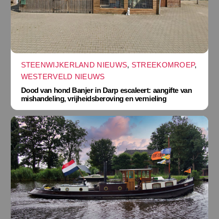
STEENWIJKERLAND NIEUWS
,
STREEKOMROEP
,
WESTERVELD NIEUWS
Dood van hond Banjer in Darp escaleert: aangifte van
mishandeling, vrijheidsberoving en vernieling