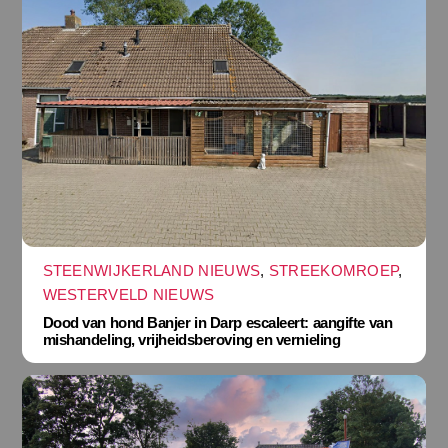
STEENWIJKERLAND NIEUWS
,
STREEKOMROEP
,
WESTERVELD NIEUWS
Dood van hond Banjer in Darp escaleert: aangifte van
mishandeling, vrijheidsberoving en vernieling