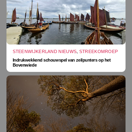
STEENWIJKERLAND NIEUWS
,
STREEKOMROEP
Indrukwekkend schouwspel van zeilpunters op het
Bovenwiede