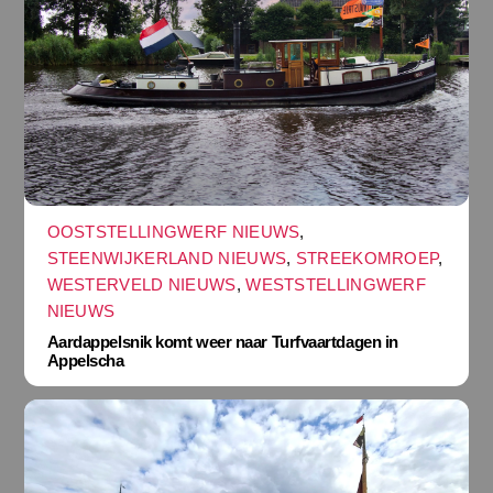
OOSTSTELLINGWERF NIEUWS
,
STEENWIJKERLAND NIEUWS
,
STREEKOMROEP
,
WESTERVELD NIEUWS
,
WESTSTELLINGWERF
NIEUWS
Aardappelsnik komt weer naar Turfvaartdagen in
Appelscha