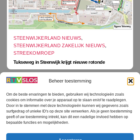
STEENWIJKERLAND NIEUWS
,
STEENWIJKERLAND ZAKELIJK NIEUWS
,
STREEKOMROEP
Tukseweg in Steenwijk krijgt nieuwe rotonde
Beheer toestemming
Om de beste ervaringen te bieden, gebruiken wij technologieën zoals
cookies om informatie over je apparaat op te slaan en/of te raadplegen.
Terug
Door in te stemmen met deze technologieën kunnen wij gegevens zoals
naar
boven
surfgedrag of unieke ID's op deze site verwerken. Als je geen toestemming
geeft of uw toestemming intrekt, kan dit een nadelige invloed hebben op
RTV SLOS
bepaalde functies en mogelijkheden.
Colofon
Klachten
Privacy verklaring
Disclaimer