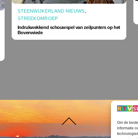
STEENWIJKERLAND NIEUWS
,
STREEKOMROEP
Indrukwekkend schouwspel van zeilpunters op het
Bovenwiede
Terug
Om de beste 
naar
boven
informatie o
technologieë