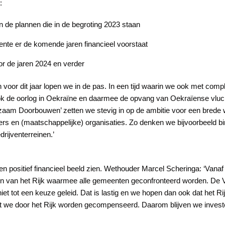
:
n de plannen die in de begroting 2023 staan
ente er de komende jaren financieel voorstaat
or de jaren 2024 en verder
voor dit jaar lopen we in de pas. In een tijd waarin we ook met co
 de oorlog in Oekraïne en daarmee de opvang van Oekraïense vluch
rzaam Doorbouwen’ zetten we stevig in op de ambitie voor een brede w
s en (maatschappelijke) organisaties. Zo denken we bijvoorbeeld bi
ijventerreinen.’
en positief financieel beeld zien. Wethouder Marcel Scheringa: ‘Vanaf 
n van het Rijk waarmee alle gemeenten geconfronteerd worden. De VNG 
niet tot een keuze geleid. Dat is lastig en we hopen dan ook dat het 
at we door het Rijk worden gecompenseerd. Daarom blijven we invester