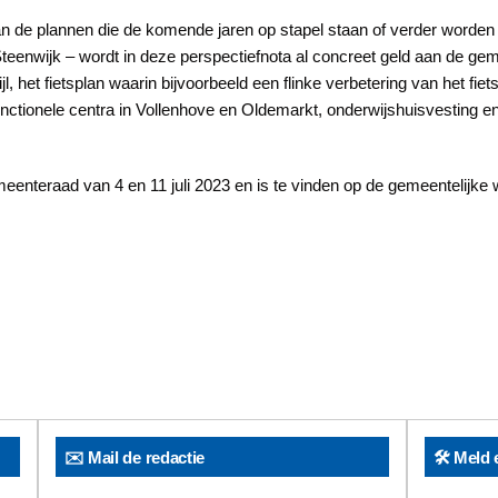
an de plannen die de komende jaren op stapel staan of verder worde
teenwijk – wordt in deze perspectiefnota al concreet geld aan de g
l, het fietsplan waarin bijvoorbeeld een flinke verbetering van het fi
tionele centra in Vollenhove en Oldemarkt, onderwijshuisvesting en
eenteraad van 4 en 11 juli 2023 en is te vinden op de gemeentelijke
✉️ Mail de redactie
🛠️ Meld 