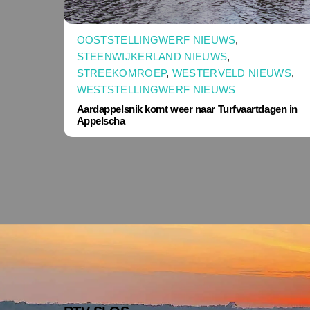
OOSTSTELLINGWERF NIEUWS
,
STEENWIJKERLAND NIEUWS
,
STREEKOMROEP
,
WESTERVELD NIEUWS
,
WESTSTELLINGWERF NIEUWS
Aardappelsnik komt weer naar Turfvaartdagen in
Appelscha