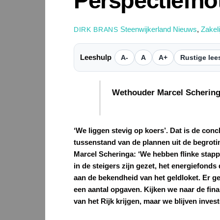
Perspectiefno
Steenwijkerland Nieuws
,
Zakel
DIRK BRANS
Leeshulp
A-
A
A+
Rustige lee
Wethouder Marcel Scheringa
‘We liggen stevig op koers’. Dat is de con
tussenstand van de plannen uit de begroti
Marcel Scheringa: ‘We hebben flinke stappe
in de steigers zijn gezet, het energiefonds
aan de bekendheid van het geldloket. Er geb
een aantal opgaven. Kijken we naar de fin
van het Rijk krijgen, maar we blijven inves