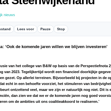
ta Steenwijkerland
ijk nieuws
sstand
Lees voor
Pauze
Stop
: ‘Ook de komende jaren willen we blijven investeren’
clusie van het college van B&W op basis van de Perspectiefnota 
ng van 2023. Tegelijkertijd wordt een financieel doorkijkje geg
n gezet. Op allerlei terreinen. Bijvoorbeeld bij projecten in d
 dat echt in een behoefte voorziet, het stimuleren van bedrijvigh
eurt ontzettend veel, maar we zijn er natuurlijk nog niet. Dit is
anciën, dan zien we dat we er de komende jaren nog goed voorst
teren om de ambities uit ons coalitieakkoord te realiseren.’