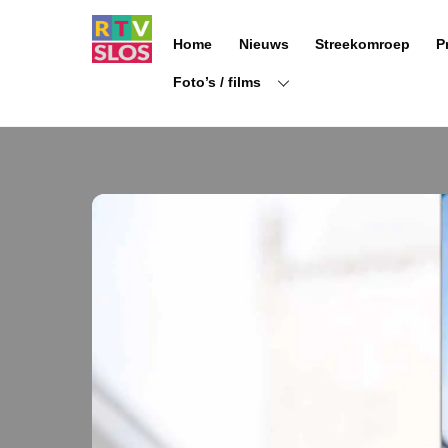
Ga
naar
Home
Nieuws
Streekomroep
P
de
inhoud
Foto’s / films