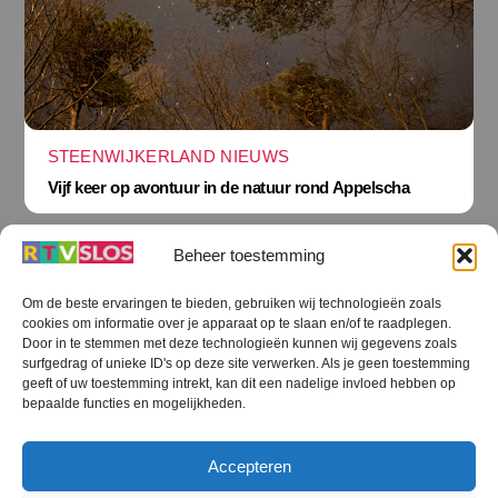
STEENWIJKERLAND NIEUWS
Vijf keer op avontuur in de natuur rond Appelscha
Beheer toestemming
Om de beste ervaringen te bieden, gebruiken wij technologieën zoals
cookies om informatie over je apparaat op te slaan en/of te raadplegen.
Terug
Door in te stemmen met deze technologieën kunnen wij gegevens zoals
naar
boven
surfgedrag of unieke ID's op deze site verwerken. Als je geen toestemming
geeft of uw toestemming intrekt, kan dit een nadelige invloed hebben op
RTV SLOS
bepaalde functies en mogelijkheden.
Colofon
Klachten
Privacy verklaring
Disclaimer
Accepteren
Voorwaarden WiFi
RTV SLOS ANBI
Contact