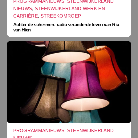
PROGRAMMANIEUWS
,
STEENWIJKERLAND
NIEUWS
,
STEENWIJKERLAND WERK EN
CARRIÈRE
,
STREEKOMROEP
Achter de schermen: radio veranderde leven van Ria
van Hien
PROGRAMMANIEUWS
,
STEENWIJKERLAND
NIEUWS