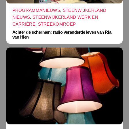
PROGRAMMANIEUWS
,
STEENWIJKERLAND
NIEUWS
,
STEENWIJKERLAND WERK EN
CARRIÈRE
,
STREEKOMROEP
Achter de schermen: radio veranderde leven van Ria
van Hien