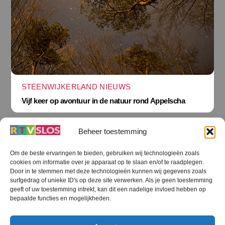
STEENWIJKERLAND NIEUWS
Vijf keer op avontuur in de natuur rond Appelscha
Beheer toestemming
Om de beste ervaringen te bieden, gebruiken wij technologieën zoals
cookies om informatie over je apparaat op te slaan en/of te raadplegen.
Terug
Door in te stemmen met deze technologieën kunnen wij gegevens zoals
naar
boven
surfgedrag of unieke ID's op deze site verwerken. Als je geen toestemming
geeft of uw toestemming intrekt, kan dit een nadelige invloed hebben op
RTV SLOS
bepaalde functies en mogelijkheden.
Colofon
Klachten
Privacy verklaring
Disclaimer