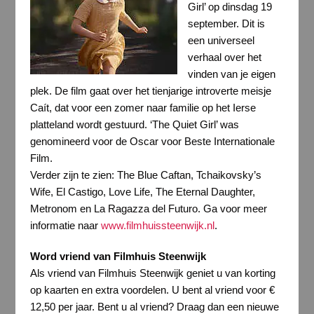
Girl’ op dinsdag 19
september. Dit is
een universeel
verhaal over het
vinden van je eigen
plek. De film gaat over het tienjarige introverte meisje
Caít, dat voor een zomer naar familie op het Ierse
platteland wordt gestuurd. ‘The Quiet Girl’ was
genomineerd voor de Oscar voor Beste Internationale
Film.
Verder zijn te zien: The Blue Caftan, Tchaikovsky’s
Wife, El Castigo, Love Life, The Eternal Daughter,
Metronom en La Ragazza del Futuro. Ga voor meer
informatie naar
www.filmhuissteenwijk.nl
.
Word vriend van Filmhuis Steenwijk
Als vriend van Filmhuis Steenwijk geniet u van korting
op kaarten en extra voordelen. U bent al vriend voor €
12,50 per jaar. Bent u al vriend? Draag dan een nieuwe