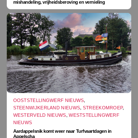
mishandeling, vrijheidsberoving en vernieling
OOSTSTELLINGWERF NIEUWS
,
STEENWIJKERLAND NIEUWS
,
STREEKOMROEP
,
WESTERVELD NIEUWS
,
WESTSTELLINGWERF
NIEUWS
Aardappelsnik komt weer naar Turfvaartdagen in
Appelscha