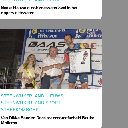
Naast blauwalg ook zoetwaterkwal in het
oppervlaktewater
STEENWIJKERLAND NIEUWS
,
STEENWIJKERLAND SPORT
,
STREEKOMROEP
Van Dikke Banden Race tot droomafscheid Bauke
Mollema