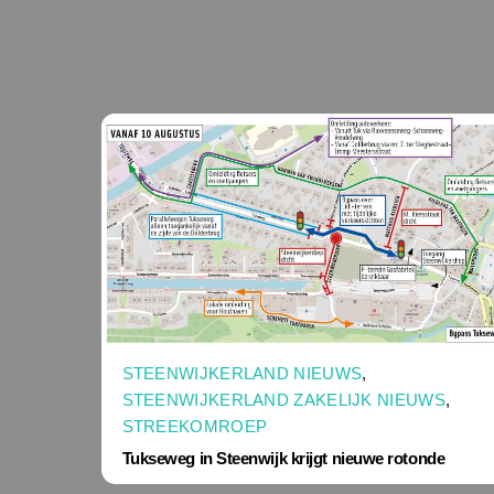
STEENWIJKERLAND NIEUWS
,
STEENWIJKERLAND ZAKELIJK NIEUWS
,
STREEKOMROEP
Tukseweg in Steenwijk krijgt nieuwe rotonde