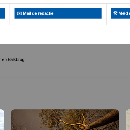
✉️ Mail de redactie
🛠️ Meld 
r en Balkbrug