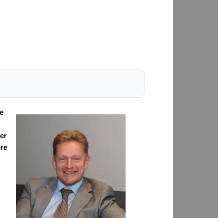
le
er
ere