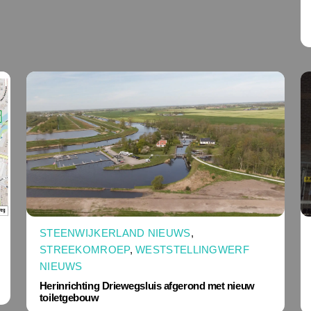
STEENWIJKERLAND NIEUWS
,
STREEKOMROEP
,
WESTSTELLINGWERF
NIEUWS
Herinrichting Driewegsluis afgerond met nieuw
toiletgebouw