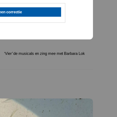
een correctie
‘Vier’ de musicals en zing mee met Barbara Lok