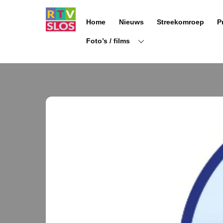
Ga
naar
Home
Nieuws
Streekomroep
P
de
inhoud
Foto’s / films