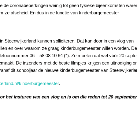
ge de coronabeperkingen weinig tot geen fysieke bijeenkomsten ware
 ze afscheid. En dus in de functie van kinderburgemeester
in Steenwijkerland kunnen solliciteren. Dat kan door in een vlog van
tellen en over waarom ze graag kinderburgemeester willen worden. De
elefoonnummer 06 – 58 08 10 64 (*). Ze moeten dat wel vóór 20 sep
maakt. De inzenders met de beste filmpjes krijgen een uitnodiging om
anaf dit schooljaar de nieuwe kinderburgemeester van Steenwijkerla
erland.nl/kinderburgemeester
.
oor het insturen van een vlog en is om die reden tot 20 septemb