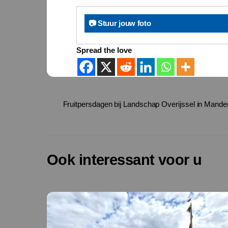
📷 Stuur jouw foto
Spread the love
Fruitpersdagen bij Landschap Overijssel in Mande
Ook interessant voor u