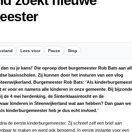
nd zoekt nieuwe
eester
sstand
Lees voor
Pauze
Stop
ijp dan nu je kans!’ Die oproep doet burgemeester Rob Bats aan al
dse basisscholen. Zij kunnen door het insturen van een vlog
 Steenwijkerland. Burgemeester Rob Bats: ‘Als kinderburgemeest
nt er voor en namens alle kinderen in onze gemeente. Bij bijzond
bij de 4 mei herdenking, de Sinterklaasintocht en de
 waar kinderen in Steenwijkerland wat aan hebben? Dan gaan we
Als kinderburgemeester heb je dus echt invloed.’
ia de eerste kinderburgemeester. Zij schreef zelf een brief aan
nbaar te maken en werd ook benoemd. In eerste instantie voor een