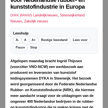
kunststofindustrie in Europa
Landelijknieuws
,
Steenwijkerland
DIRK BRANS
Nieuws
,
Zakelijk nieuws
Leeshulp
A-
A
A+
Rustige leesstand
Lees voor
Pauze
Stop
Afgelopen maandag bracht Ingrid Thijssen
(voorzitter VNO-NCW) een werkbezoek aan
producent en leverancier van kunststof
leidingsystemen DYKA in Steenwijk. Het bezoek
werd georganiseerd door de Federatie Nederlandse
Rubber- en Kunststofindustrie (NRK), die hiermee
meer aandacht vraagt voor de uitdagingen van de
ongeveer 400 Nederlandse bedrijven in de rubber-
en kunststofindustrie die te maken krijgen met de