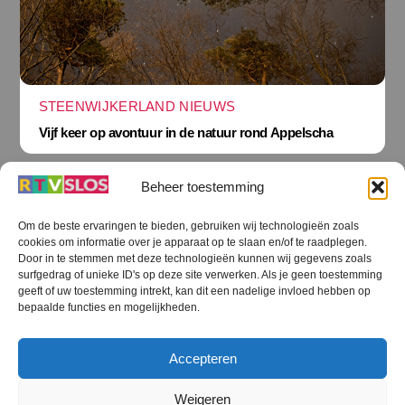
STEENWIJKERLAND NIEUWS
Vijf keer op avontuur in de natuur rond Appelscha
Beheer toestemming
Om de beste ervaringen te bieden, gebruiken wij technologieën zoals
cookies om informatie over je apparaat op te slaan en/of te raadplegen.
Terug
Door in te stemmen met deze technologieën kunnen wij gegevens zoals
naar
boven
surfgedrag of unieke ID's op deze site verwerken. Als je geen toestemming
geeft of uw toestemming intrekt, kan dit een nadelige invloed hebben op
RTV SLOS
bepaalde functies en mogelijkheden.
Colofon
Klachten
Privacy verklaring
Disclaimer
Accepteren
Voorwaarden WiFi
RTV SLOS ANBI
Contact
Cookiebeleid (EU)
Terms and Conditions
Weigeren