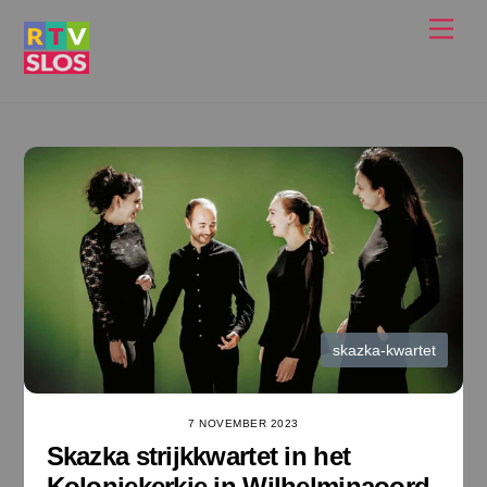
Ga
Men
naar
de
inhoud
skazka-kwartet
7 NOVEMBER 2023
Skazka strijkkwartet in het
Koloniekerkje in Wilhelminaoord