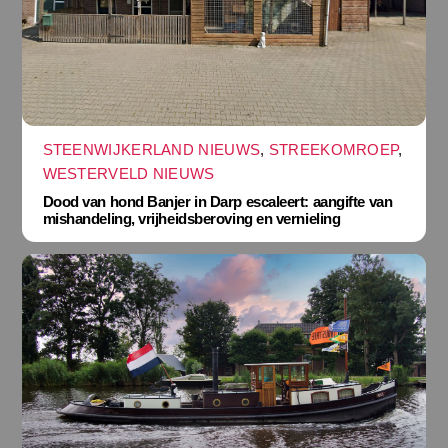
STEENWIJKERLAND NIEUWS
,
STREEKOMROEP
,
WESTERVELD NIEUWS
Dood van hond Banjer in Darp escaleert: aangifte van
mishandeling, vrijheidsberoving en vernieling