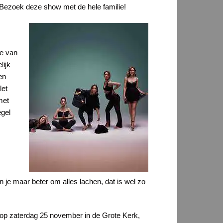
. Bezoek deze show met de hele familie!
ie van
lijk
en
let
met
egel
n je maar beter om alles lachen, dat is wel zo
5 op zaterdag 25 november in de Grote Kerk,