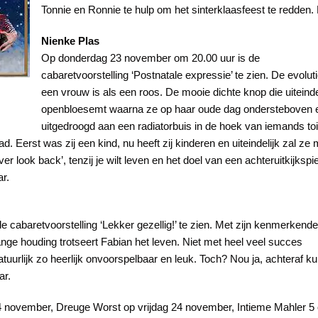
Tonnie en Ronnie te hulp om het sinterklaasfeest te redden
Nienke Plas
Op donderdag 23 november om 20.00 uur is de
cabaretvoorstelling ‘Postnatale expressie’ te zien. De evolut
een vrouw is als een roos. De mooie dichte knop die uiteinde
openbloesemt waarna ze op haar oude dag ondersteboven 
uitgedroogd aan een radiatorbuis in de hoek van iemands toi
. Eerst was zij een kind, nu heeft zij kinderen en uiteindelijk zal ze 
er look back’, tenzij je wilt leven en het doel van een achteruitkijkspi
ar.
cabaretvoorstelling ‘Lekker gezellig!’ te zien. Met zijn kenmerkende
e houding trotseert Fabian het leven. Niet met heel veel succes
uurlijk zo heerlijk onvoorspelbaar en leuk. Toch? Nou ja, achteraf ku
ar.
g 24 november, Dreuge Worst op vrijdag 24 november, Intieme Mahler 