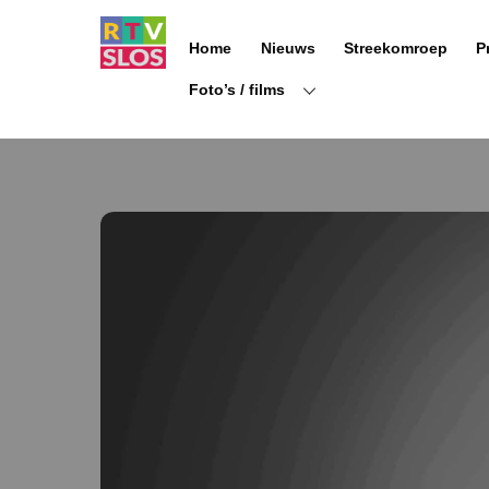
Ga
naar
Home
Nieuws
Streekomroep
P
de
inhoud
Foto’s / films