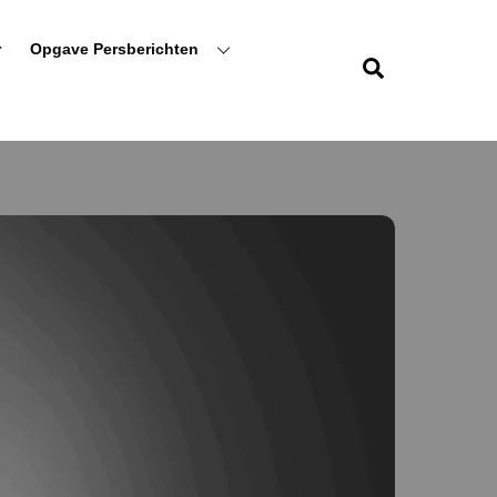
r
Opgave Persberichten
Zoeken