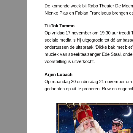
De komende week bij Rabo Theater De Meenthe:
Nienke Plas en Fabian Franciscus brengen ca
TikTok Tammo
Op vrijdag 17 november om 19.30 uur treedt T
sociale media is hij uitgegroeid tot dé ambas
ondertussen de uitspraak ‘Dikke bak met biet’
muziek van streektaalzanger Ede Staal, onder
voorstelling is uitverkocht.
Arjen Lubach
Op maandag 20 en dinsdag 21 november om 20.
gedachten op uit te proberen. Ruw en ongepoli