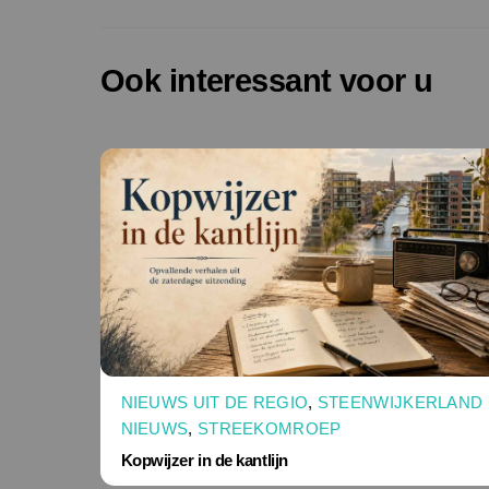
Ook interessant voor u
NIEUWS UIT DE REGIO
,
STEENWIJKERLAND
NIEUWS
,
STREEKOMROEP
Kopwijzer in de kantlijn