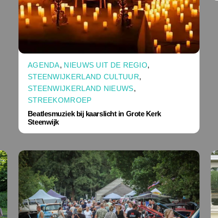
AGENDA
,
NIEUWS UIT DE REGIO
,
STEENWIJKERLAND CULTUUR
,
STEENWIJKERLAND NIEUWS
,
STREEKOMROEP
Beatlesmuziek bij kaarslicht in Grote Kerk
Steenwijk