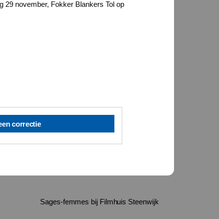
g 29 november, Fokker Blankers Tol op
een correctie
Sages-femmes bij Filmhuis Steenwijk