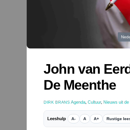
Nede
John van Eerd
De Meenthe
Agenda
,
Cultuur
,
Nieuws uit de
DIRK BRANS
Leeshulp
A-
A
A+
Rustige lee