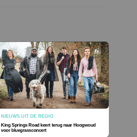
NIEUWS UIT DE REGIO
King Springs Road keert terug naar Hoogwoud
voor bluegrassconcert