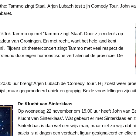
 Tammo zingt Staal, Arjen Lubach test zijn Comedy Tour, John van E
baret.
ikTok Tammo op met ‘Tammo zingt Staal’. Door zijn video’s op
sadeur van Groningen. En met recht, want het hele land kent
n!’. Tijdens dit theaterconcert zingt Tammo met veel respect de
steund door eigen humoristische verhalen uit de provincie. De
00 uur brengt Arjen Lubach de ‘Comedy Tour’. Hij zoekt weer proefk
jst, maar gegarandeerd uniek en grappig. Beide voorstellingen zijn ui
De Klucht van Sinterklaas
Op woensdag 22 november om 19.00 uur heeft John van Eer
Klucht van Sinterklaas’. Wat gebeurt er met Sinterklaas en z
Sinterklaas is dan wel een wijs man, maar niet zo wijs dat hi
paleis is al dagen een verdacht figuur gesignaleerd en elke 