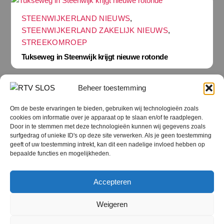
STEENWIJKERLAND NIEUWS
,
STEENWIJKERLAND ZAKELIJK NIEUWS
,
STREEKOMROEP
Tukseweg in Steenwijk krijgt nieuwe rotonde
Beheer toestemming
Om de beste ervaringen te bieden, gebruiken wij technologieën zoals
cookies om informatie over je apparaat op te slaan en/of te raadplegen.
Terug
Door in te stemmen met deze technologieën kunnen wij gegevens zoals
naar
boven
surfgedrag of unieke ID's op deze site verwerken. Als je geen toestemming
geeft of uw toestemming intrekt, kan dit een nadelige invloed hebben op
RTV SLOS
bepaalde functies en mogelijkheden.
Colofon
Klachten
Privacy verklaring
Disclaimer
Accepteren
Voorwaarden WiFi
RTV SLOS ANBI
Contact
Cookiebeleid (EU)
Terms and Conditions
Weigeren
©
RTV SLOS
2026