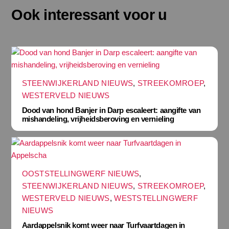
Ook interessant voor u
STEENWIJKERLAND NIEUWS
,
STREEKOMROEP
,
WESTERVELD NIEUWS
Dood van hond Banjer in Darp escaleert: aangifte van
mishandeling, vrijheidsberoving en vernieling
OOSTSTELLINGWERF NIEUWS
,
STEENWIJKERLAND NIEUWS
,
STREEKOMROEP
,
WESTERVELD NIEUWS
,
WESTSTELLINGWERF
NIEUWS
Aardappelsnik komt weer naar Turfvaartdagen in