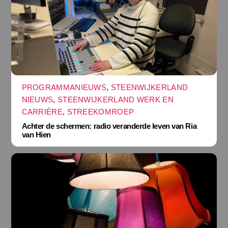
PROGRAMMANIEUWS
,
STEENWIJKERLAND
NIEUWS
,
STEENWIJKERLAND WERK EN
CARRIÈRE
,
STREEKOMROEP
Achter de schermen: radio veranderde leven van Ria
van Hien