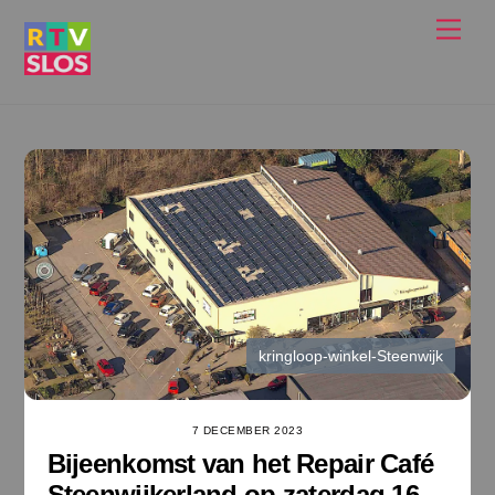
Ga
Men
naar
de
inhoud
kringloop-winkel-Steenwijk
7 DECEMBER 2023
Bijeenkomst van het Repair Café
Steenwijkerland op zaterdag 16