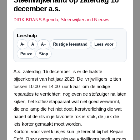
december a.s.
Agenda
,
Steenwijkerland Nieuws
DIRK BRANS
Leeshulp
A-
A
A+
Rustige leesstand
Lees voor
Pauze
Stop
A.s. zaterdag 16 december is er de laatste
bijeenkomst van het jaar 2023. De vrijwilligers zitten
tussen 10.00 en 14.00 uur klaar om de nodige
reparaties te verrichten: nog even de stofzuiger na laten
kijken, het koffiezetapparaat wat niet goed verwarmt,
die ene lamp die het niet doet, kerstverlichting die wat
hapert of de rits in je favoriete rok is stuk, de jurk die
iets korter gemaakt moet worden.
Kortom: voor veel klusjes kun je terecht bij het Repair
Café. Onze oproep om nieuwe vrijwilligers heeft succes