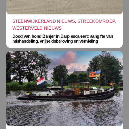
STEENWIJKERLAND NIEUWS
,
STREEKOMROEP
,
WESTERVELD NIEUWS
Dood van hond Banjer in Darp escaleert: aangifte van
mishandeling, vrijheidsberoving en vernieling