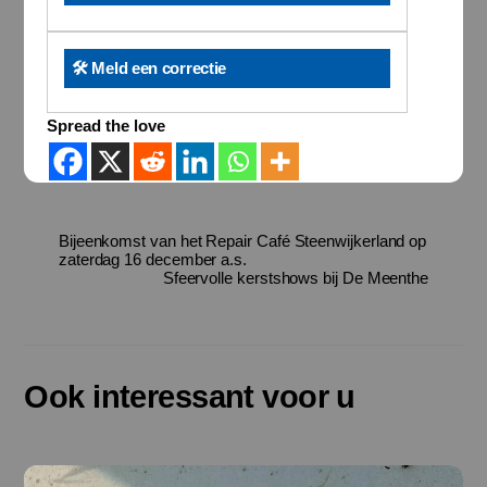
🛠️ Meld een correctie
Spread the love
Bijeenkomst van het Repair Café Steenwijkerland op
zaterdag 16 december a.s.
Sfeervolle kerstshows bij De Meenthe
Ook interessant voor u