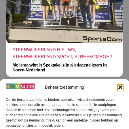
STEENWIJKERLAND NIEUWS
,
STEENWIJKERLAND SPORT
,
STREEKOMROEP
Mollema wint in Spektakel zijn allerlaatste koers in
Noord-Nederland
Beheer toestemming
Om de beste ervaringen te bieden, gebruiken wij technologieën zoals
cookies om informatie over je apparaat op te slaan en/of te raadplegen.
Terug
Door in te stemmen met deze technologieën kunnen wij gegevens zoals
naar
boven
surfgedrag of unieke ID's op deze site verwerken. Als je geen toestemming
geeft of uw toestemming intrekt, kan dit een nadelige invloed hebben op
RTV SLOS
bepaalde functies en mogelijkheden.