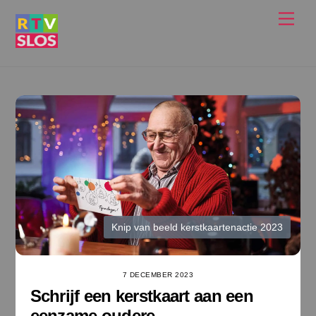
Ga
Men
naar
de
inhoud
Knip van beeld kerstkaartenactie 2023
7 DECEMBER 2023
Schrijf een kerstkaart aan een
eenzame oudere