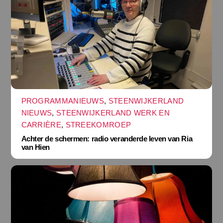
PROGRAMMANIEUWS
,
STEENWIJKERLAND
NIEUWS
,
STEENWIJKERLAND WERK EN
CARRIÈRE
,
STREEKOMROEP
Achter de schermen: radio veranderde leven van Ria
van Hien