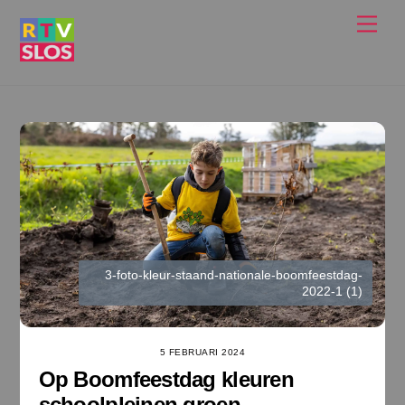
Ga
Men
naar
de
inhoud
3-foto-kleur-staand-nationale-boomfeestdag-
2022-1 (1)
5 FEBRUARI 2024
Op Boomfeestdag kleuren
schoolpleinen groen