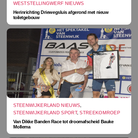
WESTSTELLINGWERF NIEUWS
Herinrichting Driewegsluis afgerond met nieuw
toiletgebouw
STEENWIJKERLAND NIEUWS
,
STEENWIJKERLAND SPORT
,
STREEKOMROEP
Van Dikke Banden Race tot droomafscheid Bauke
Mollema