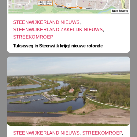
STEENWIJKERLAND NIEUWS
,
STEENWIJKERLAND ZAKELIJK NIEUWS
,
STREEKOMROEP
Tukseweg in Steenwijk krijgt nieuwe rotonde
STEENWIJKERLAND NIEUWS
,
STREEKOMROEP
,