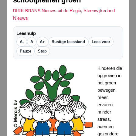
Nieuws uit de Regio
,
Steenwijkerland
DIRK BRANS
Nieuws
Leeshulp
A-
A
A+
Rustige leesstand
Lees voor
Pauze
Stop
Kinderen die
opgroeien in
het groen
bewegen
meer,
ervaren
minder
stress,
ademen
gezondere