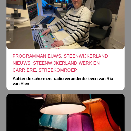
PROGRAMMANIEUWS
,
STEENWIJKERLAND
NIEUWS
,
STEENWIJKERLAND WERK EN
CARRIÈRE
,
STREEKOMROEP
Achter de schermen: radio veranderde leven van Ria
van Hien