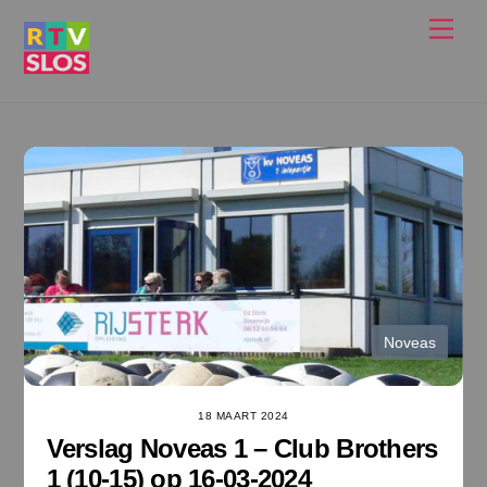
Ga
Men
naar
de
inhoud
Noveas
18 MAART 2024
Verslag Noveas 1 – Club Brothers
1 (10-15) op 16-03-2024