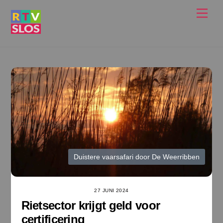
Ga
Men
naar
de
inhoud
Duistere vaarsafari door De Weerribben
27 JUNI 2024
Rietsector krijgt geld voor
certificering