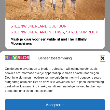
STEENWIJKERLAND CULTUUR
,
STEENWIJKERLAND NIEUWS
,
STREEKOMROEP
Maak je klaar voor een wilde rit met The Hillbilly
Moonshiners
Beheer toestemming
Om de beste ervaringen te bieden, gebruiken wij technologieën zoals
cookies om informatie over je apparaat op te slaan en/of te raadplegen.
Terug
Door in te stemmen met deze technologieën kunnen wij gegevens zoals
naar
boven
surfgedrag of unieke ID's op deze site verwerken. Als je geen toestemming
geeft of uw toestemming intrekt, kan dit een nadelige invloed hebben op
RTV SLOS
bepaalde functies en mogelijkheden.
Colofon
Klachten
Privacy verklaring
Disclaimer
Accepteren
Voorwaarden WiFi
RTV SLOS ANBI
Contact