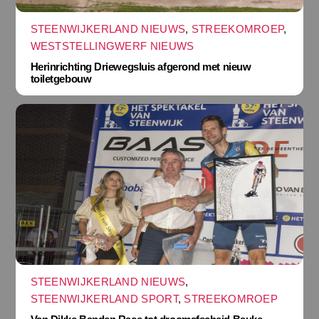
STEENWIJKERLAND NIEUWS
,
STREEKOMROEP
,
WESTSTELLINGWERF NIEUWS
Herinrichting Driewegsluis afgerond met nieuw
toiletgebouw
STEENWIJKERLAND NIEUWS
,
STEENWIJKERLAND SPORT
,
STREEKOMROEP