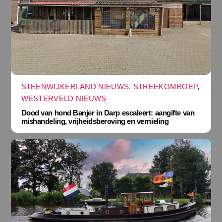
STEENWIJKERLAND NIEUWS
,
STREEKOMROEP
,
WESTERVELD NIEUWS
Dood van hond Banjer in Darp escaleert: aangifte van
mishandeling, vrijheidsberoving en vernieling