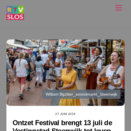
Ga
Men
naar
de
inhoud
Wilbert Bijzitter_avondmarkt_Steenwijk
27 JUNI 2024
Ontzet Festival brengt 13 juli de
Vestingstad Steenwijk tot leven